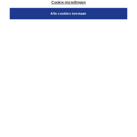
Docentenservice
Cookie-instellingen
Snel bestellen
Teamviewer
Alle cookies toestaan
Boom voor jou
Voor de boekhandel
Voor de pers
Publiceren bij Boom
Werken bij Boom & Vacatures
Over Boom
Wat ons drijft
Onze historie
Onze auteurs
Onze organisatie
Duurzaam ondernemen
Gratis verzending in NL vanaf € 20,-.
Veilig winkelen met Thuiswinkelwaarborg