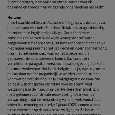
over te brengen, maar ook haar enthousiasme voor dit
boeiende en steeds maar wijzigende onderdeel van het recht.
Herzien
In de twaalfde editie van
Arbeidsrecht begrepen
is de opzet van
het boek voor wat betreft de hoofdstuk- en paragraafindeling
op onderdelen ingrijpend gewijzigd. Getracht is meer
aansluiting te zoeken bij de wijze waarop de stof wordt
aangeboden in het onderwijs. Dit betekent onder meer dat we
niet langer beginnen met het cao-recht en internationaal recht,
maar met hét onderwerp waarop het arbeidsrecht is
gebaseerd: de arbeidsovereenkomst. Daarnaast zijn
verschillende paragrafen verschoven, samengevoegd of zelfs
helemaal verdwenen. Het boek dreigde uit zijn jasje te groeien
en daardoor minder toegankelijk te worden voor de student.
Voor wat betreft de inhoudelijke wijzigingen in de twaalfde
editie is wellicht sprake van ‘stilte voor de storm’. Veel
wetgeving is in de maak, maar van (verdere) behandeling is
niets gekomen door de kabinetswisseling. Daar waar de
verwachting is dat de behandeling van een wetsvoorstel zal
leiden tot invoering op uiterlijk 1 januari 2027, nemen we een
ruime voorschot op de verwachte wijzigingen. Zo houdt de
student én de docent overzicht van wat er gaat veranderen.