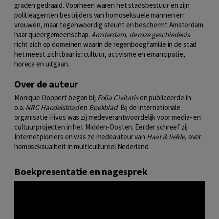
graden gedraaid. Voorheen waren het stadsbestuur en zijn
politieagenten bestrijders van homoseksuele mannen en
vrouwen, maar tegenwoordig steunt en beschermt Amsterdam
haar queergemeenschap.
Amsterdam, de roze geschiedenis
richt zich op domeinen waarin de regenboogfamilie in de stad
het meest zichtbaar is: cultuur, activisme en emancipatie,
horeca en uitgaan.
Over de auteur
Monique Doppert begon bij
Folia Civitatis
en publiceerde in
o.a.
NRC Handelsblad
en
Boekblad
. Bij de internationale
organisatie Hivos was zij medeverantwoordelijk voor media- en
cultuurprojecten in het Midden-Oosten. Eerder schreef zij
Internetpioniers en was ze medeauteur van
Haat & liefde
, over
homoseksualiteit in multicultureel Nederland.
Boekpresentatie en nagesprek