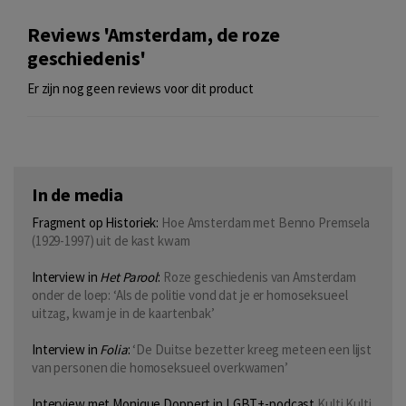
Reviews 'Amsterdam, de roze
geschiedenis'
Er zijn nog geen reviews voor dit product
In de media
Fragment op Historiek:
Hoe Amsterdam met Benno Premsela
(1929-1997) uit de kast kwam
Interview in
Het Parool
:
Roze geschiedenis van Amsterdam
onder de loep: ‘Als de politie vond dat je er homoseksueel
uitzag, kwam je in de kaartenbak’
Interview in
Folia
:
‘De Duitse bezetter kreeg meteen een lijst
van personen die homoseksueel overkwamen’
Interview met Monique Doppert in LGBT+-podcast
Kulti Kulti