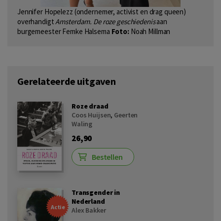
Jennifer Hopelezz (ondernemer, activist en drag queen)
overhandigt
Amsterdam. De roze geschiedenis
aan
burgemeester Femke Halsema
Foto:
Noah Millman
Gerelateerde uitgaven
Roze draad
Coos Huijsen
,
Geerten
Waling
26,90
Bestellen
Transgender in
Nederland
Actie
Alex Bakker