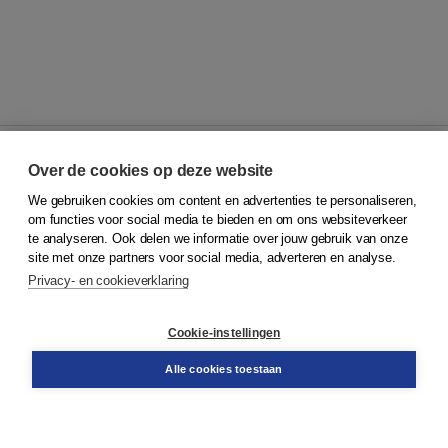
Over de cookies op deze website
We gebruiken cookies om content en advertenties te personaliseren,
© 2026
Koninklijke Boom uitgevers
om functies voor social media te bieden en om ons websiteverkeer
te analyseren. Ook delen we informatie over jouw gebruik van onze
Klantenservice
site met onze partners voor social media, adverteren en analyse.
Service & informatie
Privacy- en cookieverklaring
Contact
Retourneren
Docentenservice
Cookie-instellingen
Snel bestellen
Teamviewer
Alle cookies toestaan
Boom voor jou
Voor de boekhandel