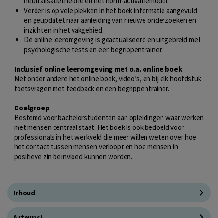
neutralisatietheorie en het norm-activatiemodel.
Verder is op vele plekken in het boek informatie aangevuld
en geüpdatet naar aanleiding van nieuwe onderzoeken en
inzichten in het vakgebied.
De online leeromgeving is geactualiseerd en uitgebreid met
psychologische tests en een begrippentrainer.
Inclusief online leeromgeving met o.a. online boek
Met onder andere het online boek, video’s, en bij elk hoofdstuk
toetsvragen met feedback en een begrippentrainer.
Doelgroep
Bestemd voor bachelorstudenten aan opleidingen waar werken
met mensen centraal staat. Het boek is ook bedoeld voor
professionals in het werkveld die meer willen weten over hoe
het contact tussen mensen verloopt en hoe mensen in
positieve zin beïnvloed kunnen worden.
Inhoud
Auteur(s)