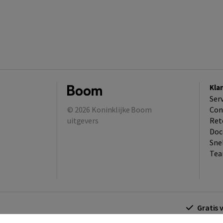
Kla
Ser
© 2026
Koninklijke Boom
Con
uitgevers
Ret
Doc
Sne
Tea
Gratis 