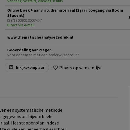
Vandaag besteld, dinsdag in huis
Online boek + aanv. studiemateriaal (2 jaar toegang via Boom
Student)
ISBN 3009010007457
Direct via e-mail
www.thematischeanalyse2edruk.nl
Beoordeling aanvragen
Voor docenten met een onderwijsaccount
Plaats op wensenlijst
Inkijkexemplaar
even een systematische methode
ksgegevens uit bijvoorbeeld
riaal. Het stappenplan in deze
 te duiden en het verhaal erachter