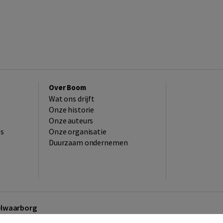
Over Boom
Wat ons drijft
Onze historie
Onze auteurs
es
Onze organisatie
Duurzaam ondernemen
kelwaarborg