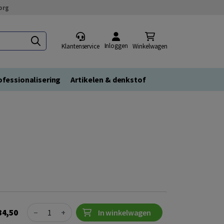
org
Inloggen
Klantenservice
Winkelwagen
fessionalisering
Artikelen & denkstof
)
Quantity
34,50
−
+
In winkelwagen