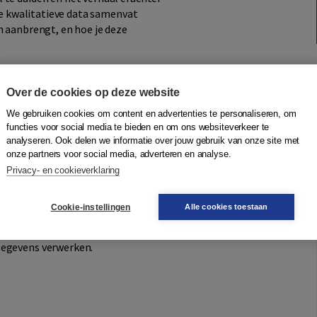
 je kwalitatieve data samenvat
n aanbrengt, en hoe je deze
ischer van opzet. De uitleg en
Over de cookies op deze website
n online leeromgeving beschikbaar
We gebruiken cookies om content en advertenties te personaliseren, om
functies voor social media te bieden en om ons websiteverkeer te
analyseren. Ook delen we informatie over jouw gebruik van onze site met
online boek
onze partners voor social media, adverteren en analyse.
docenten en onderzoekers uitgewerkte
Privacy- en cookieverklaring
ppentrainer en het online boek vinden.
Cookie-instellingen
Alle cookies toestaan
en voor
gegevens verwerken.