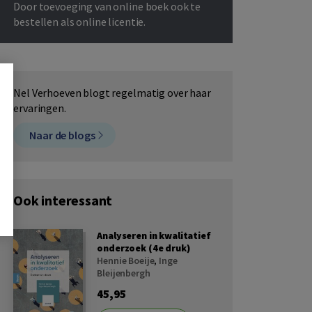
Door toevoeging van online boek ook te
bestellen als online licentie.
Nel Verhoeven blogt regelmatig over haar
ervaringen.
Naar de blogs
Ook interessant
Analyseren in kwalitatief
onderzoek (4e druk)
Hennie Boeije
,
Inge
Bleijenbergh
45,95