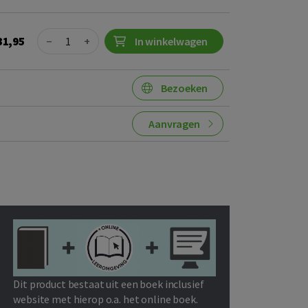
Quantity
31,95
−
+
In winkelwagen
Bezoeken
Aanvragen
Dit product bestaat uit een boek inclusief
website met hierop o.a. het online boek.