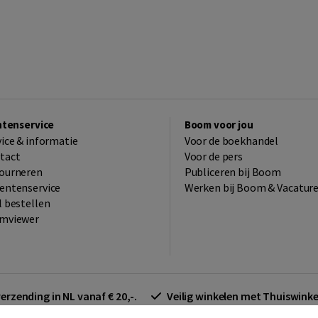
ntenservice
Boom voor jou
vice & informatie
Voor de boekhandel
tact
Voor de pers
ourneren
Publiceren bij Boom
entenservice
Werken bij Boom & Vacatur
l bestellen
mviewer
verzending in NL vanaf € 20,-.
Veilig winkelen met Thuiswin