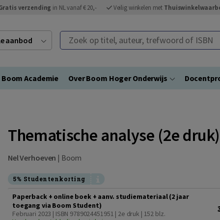
Gratis verzending
in NL vanaf € 20,-
Veilig winkelen met
Thuiswinkelwaarb
Zoek op titel, auteur, trefwoord of ISBN
ele aanbod
Boom Academie
Over Boom Hoger Onderwijs
Docentpro
Thematische analyse (2e druk
Nel Verhoeven
|
Boom
5% Studentenkorting
Paperback + online boek + aanv. studiemateriaal (2 jaar
toegang via Boom Student)
Februari 2023 | ISBN 9789024451951 | 2e druk
| 152 blz.