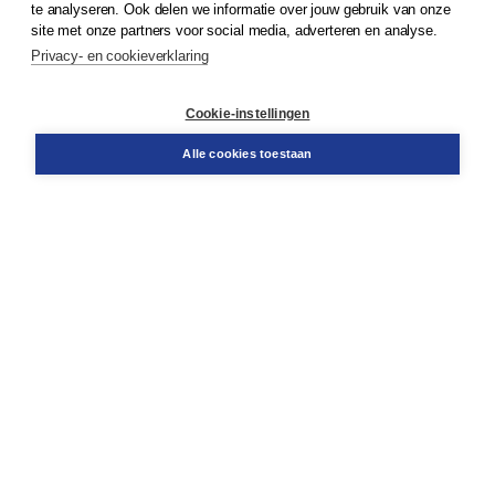
te analyseren. Ook delen we informatie over jouw gebruik van onze
Klantenservice
site met onze partners voor social media, adverteren en analyse.
Service & informatie
Privacy- en cookieverklaring
Contact
Retourneren
Docentenservice
Cookie-instellingen
Snel bestellen
Teamviewer
Alle cookies toestaan
Boom voor jou
Voor de boekhandel
Voor de pers
Publiceren bij Boom
Werken bij Boom & Vacatures
Over Boom
Wat ons drijft
Onze historie
Onze auteurs
Onze organisatie
Duurzaam ondernemen