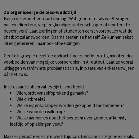
Zo organiseer je de bias-wedstrijd
Begin de les met een korte vraag: 'Wat gebeurt er als we AI vragen
om een directeur, verpleegkundige, wetenschapper of monteur te
beschrijven?' Laat leerlingen of studenten eerst voorspellen wat de
chatbot zal antwoorden. Daarna testen ze het zelf. Ze kunnen tekst
laten genereren, maar ook afbeeldingen.
Geef elk groepje dezelfde opdracht: verzamel in twintig minuten drie
voorbeelden van mogelijke vooroordelen in AI-output. Laat ze vooral
uitleggen waaróm iets problematisch is, in plaats van enkel aanwijzen
dát het zo is.
Interessante observaties zijn bijvoorbeeld:
Wie wordt vanzelfsprekend gemaakt?
Wie ontbreekt?
Welke eigenschappen worden gekoppeld aan beroepen?
Welke woorden vallen op?
Welke aannames doet het systeem over gender, afkomst,
leeftijd of opleidingsniveau?
Maak er gerust een echte wedstrijd van. Denk aan categorieën zoals: