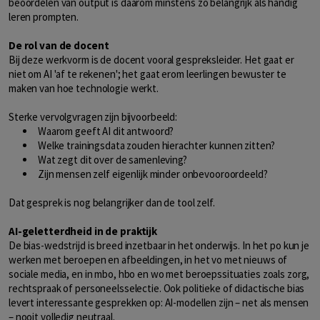
beoordelen van output is daarom minstens zo belangrijk als handig
leren prompten.
De rol van de docent
Bij deze werkvorm is de docent vooral gespreksleider. Het gaat er
niet om AI 'af te rekenen'; het gaat erom leerlingen bewuster te
maken van hoe technologie werkt.
Sterke vervolgvragen zijn bijvoorbeeld:
Waarom geeft AI dit antwoord?
Welke trainingsdata zouden hierachter kunnen zitten?
Wat zegt dit over de samenleving?
Zijn mensen zelf eigenlijk minder onbevooroordeeld?
Dat gesprek is nog belangrijker dan de tool zelf.
AI-geletterdheid in de praktijk
De bias-wedstrijd is breed inzetbaar in het onderwijs. In het po kun je
werken met beroepen en afbeeldingen, in het vo met nieuws of
sociale media, en in mbo, hbo en wo met beroepssituaties zoals zorg,
rechtspraak of personeelsselectie. Ook politieke of didactische bias
levert interessante gesprekken op: AI-modellen zijn – net als mensen
– nooit volledig neutraal.