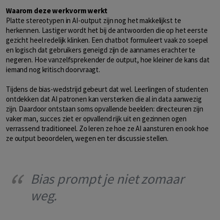
Waarom deze werkvorm werkt
Platte stereotypen in AI-output zijn nog het makkelijkst te
herkennen. Lastiger wordt het bij de antwoorden die op het eerste
gezicht heel redelijk klinken. Een chatbot formuleert vaak zo soepel
en logisch dat gebruikers geneigd zijn de aannames erachter te
negeren. Hoe vanzelfsprekender de output, hoe kleiner de kans dat
iemand nog kritisch doorvraagt.
Tijdens de bias-wedstrijd gebeurt dat wel. Leerlingen of studenten
ontdekken dat AI patronen kan versterken die al in data aanwezig
zijn. Daardoor ontstaan soms opvallende beelden: directeuren zijn
vaker man, succes ziet er opvallend rijk uit en gezinnen ogen
verrassend traditioneel. Zo leren ze hoe ze AI aansturen en ook hoe
ze output beoordelen, wegen en ter discussie stellen.
Bias prompt je niet zomaar
weg.