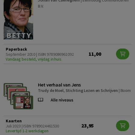
Johan van Caeneghem
|
Eenvoudig Communiceren
B.V.
Paperback
11,00
September 2010 | ISBN 9789086961092
Vandaag besteld, vrijdag in huis
Het verhaal van Jens
Trudy de Moel
,
Stichting Lezen en Schrijven
|
Boom
Kaarten
23,95
Juli 2023 | ISBN 9789024461530
Levertijd 1-2 werkdagen