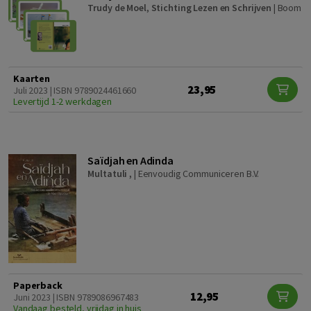
Trudy de Moel
,
Stichting Lezen en Schrijven
|
Boom
Kaarten
23,95
Juli 2023 | ISBN 9789024461660
Levertijd 1-2 werkdagen
Saïdjah en Adinda
Multatuli ,
|
Eenvoudig Communiceren B.V.
Paperback
12,95
Juni 2023 | ISBN 9789086967483
Vandaag besteld, vrijdag in huis