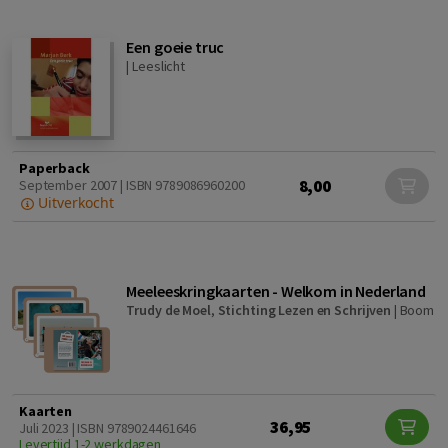
Een goeie truc
|
Leeslicht
Paperback
8,00
September 2007 | ISBN 9789086960200
Uitverkocht
Meeleeskringkaarten - Welkom in Nederland
Trudy de Moel
,
Stichting Lezen en Schrijven
|
Boom
Kaarten
36,95
Juli 2023 | ISBN 9789024461646
Levertijd 1-2 werkdagen