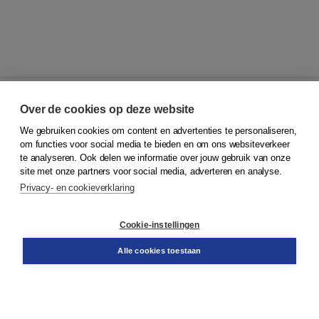
Over de cookies op deze website
We gebruiken cookies om content en advertenties te personaliseren,
© 2026
Koninklijke Boom uitgevers
om functies voor social media te bieden en om ons websiteverkeer
te analyseren. Ook delen we informatie over jouw gebruik van onze
Klantenservice
site met onze partners voor social media, adverteren en analyse.
Service & informatie
Privacy- en cookieverklaring
Contact
Retourneren
Docentenservice
Cookie-instellingen
Snel bestellen
Teamviewer
Alle cookies toestaan
Boom voor jou
Voor de boekhandel
Voor de pers