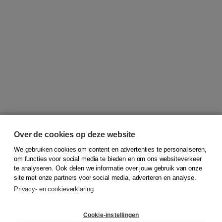
Over de cookies op deze website
E-mailadres
We gebruiken cookies om content en advertenties te personaliseren,
om functies voor social media te bieden en om ons websiteverkeer
te analyseren. Ook delen we informatie over jouw gebruik van onze
site met onze partners voor social media, adverteren en analyse.
Privacy- en cookieverklaring
Ik meld me aan voor de nieuwsbrief van Boom NT1 en
ga akkoord met de
algemene voorwaarden
en
privacy
policy
van Boom.
Cookie-instellingen