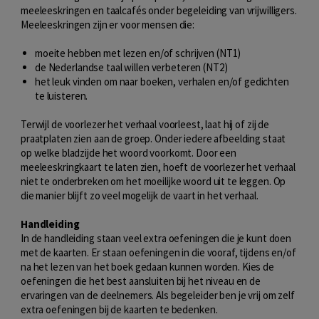
meeleeskringen en taalcafés onder begeleiding van vrijwilligers.
Meeleeskringen zijn er voor mensen die:
moeite hebben met lezen en/of schrijven (NT1)
de Nederlandse taal willen verbeteren (NT2)
het leuk vinden om naar boeken, verhalen en/of gedichten
te luisteren.
Terwijl de voorlezer het verhaal voorleest, laat hij of zij de
praatplaten zien aan de groep. Onder iedere afbeelding staat
op welke bladzijde het woord voorkomt. Door een
meeleeskringkaart te laten zien, hoeft de voorlezer het verhaal
niet te onderbreken om het moeilijke woord uit te leggen. Op
die manier blijft zo veel mogelijk de vaart in het verhaal.
Handleiding
In de handleiding staan veel extra oefeningen die je kunt doen
met de kaarten. Er staan oefeningen in die vooraf, tijdens en/of
na het lezen van het boek gedaan kunnen worden. Kies de
oefeningen die het best aansluiten bij het niveau en de
ervaringen van de deelnemers. Als begeleider ben je vrij om zelf
extra oefeningen bij de kaarten te bedenken.