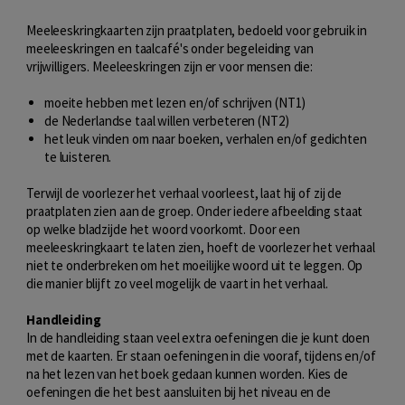
Meeleeskringkaarten zijn praatplaten, bedoeld voor gebruik in
meeleeskringen en taalcafé's onder begeleiding van
vrijwilligers. Meeleeskringen zijn er voor mensen die:
moeite hebben met lezen en/of schrijven (NT1)
de Nederlandse taal willen verbeteren (NT2)
het leuk vinden om naar boeken, verhalen en/of gedichten
te luisteren.
Terwijl de voorlezer het verhaal voorleest, laat hij of zij de
praatplaten zien aan de groep. Onder iedere afbeelding staat
op welke bladzijde het woord voorkomt. Door een
meeleeskringkaart te laten zien, hoeft de voorlezer het verhaal
niet te onderbreken om het moeilijke woord uit te leggen. Op
die manier blijft zo veel mogelijk de vaart in het verhaal.
Handleiding
In de handleiding staan veel extra oefeningen die je kunt doen
met de kaarten. Er staan oefeningen in die vooraf, tijdens en/of
na het lezen van het boek gedaan kunnen worden. Kies de
oefeningen die het best aansluiten bij het niveau en de