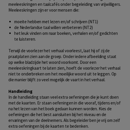
meeleeskringen en taalcafés onder begeleiding van vrijwilligers.
Meeleeskringen zijn er voor mensen die:
moeite hebben met lezen en/of schrijven (NT1)
de Nederlandse taal willen verbeteren (NT2)
het leuk vinden om naar boeken, verhalen en/of gedichten
te luisteren.
Terwijl de voorlezer het verhaal voorleest, laat hij of zij de
praatplaten zien aan de groep. Onder iedere afbeelding staat
op welke bladzijde het woord voorkomt. Door een
meeleeskringkaart te laten zien, hoeft de voorlezer het verhaal
niet te onderbreken om het moeilijke woord uit te leggen. Op
die manier blijft zo veel mogelijk de vaart in het verhaal.
Handleiding
In de handleiding staan veel extra oefeningen die je kunt doen
met de kaarten. Er staan oefeningen in die vooraf, tijdens en/of
na het lezen van het boek gedaan kunnen worden. Kies de
oefeningen die het best aansluiten bij het niveau en de
ervaringen van de deelnemers. Als begeleider ben je vrij om zelf
extra oefeningen bij de kaarten te bedenken.