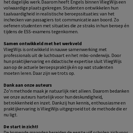
het dagelijks werk. Daarom heeft Engels binnen VliegWijs een
volwaardige plaats gekregen. Studenten ontwikkelen hun
taalvaardigheid in realistische beroepssituaties: van het
inchecken van passagiers tot communicatie aan boord. Zo
oefenen studenten met situaties die ze straks in hun beroep én
tijdens de ESS-examens tegenkomen.
Samen ontwikkeld met het werkveld
VliegWijs is ontwikkeld in nauwe samenwerking met
professionals uit de luchtvaart en het mbo-onderwijs. Door
hun praktijkervaring en didactische expertise sluit VliegWijs
aan op de actuele beroepspraktijk én op wat studenten
moeten leren. Daar zijn we trots op.
Dank aan onze auteurs
Zo’n methode maak je natuurlijk niet alleen. Daarom bedanken
we onze auteurs hartelijk voor hun deskundigheid,
betrokkenheid en inzet. Dankzij hun kennis, enthousiasme en
praktijkervaring is VliegWijs uitgegroeid tot de methode die er
nu ligt.
De start in zicht!
De komende maanden bereiden de eerste vijf scholen zich voor