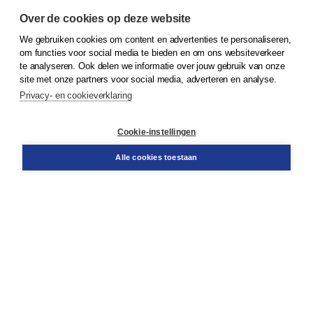
Over de cookies op deze website
We gebruiken cookies om content en advertenties te personaliseren,
© 2026
Koninklijke Boom uitgevers
om functies voor social media te bieden en om ons websiteverkeer
te analyseren. Ook delen we informatie over jouw gebruik van onze
Klantenservice
site met onze partners voor social media, adverteren en analyse.
Service & informatie
Privacy- en cookieverklaring
Contact
Retourneren
Docentenservice
Cookie-instellingen
Snel bestellen
Teamviewer
Alle cookies toestaan
Boom voor jou
Voor de boekhandel
Voor de pers
Publiceren bij Boom
Werken bij Boom & Vacatures
Over Boom
Wat ons drijft
Onze historie
Onze auteurs