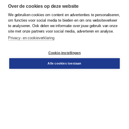
Over de cookies op deze website
We gebruiken cookies om content en advertenties te personaliseren,
© 2026
Koninklijke Boom uitgevers
om functies voor social media te bieden en om ons websiteverkeer
te analyseren. Ook delen we informatie over jouw gebruik van onze
Klantenservice
site met onze partners voor social media, adverteren en analyse.
Service & informatie
Privacy- en cookieverklaring
Contact
Retourneren
Docentenservice
Cookie-instellingen
Snel bestellen
Teamviewer
Alle cookies toestaan
Boom voor jou
Voor de boekhandel
Voor de pers
Publiceren bij Boom
Werken bij Boom & Vacatures
Over Boom
Wat ons drijft
Onze historie
Onze auteurs