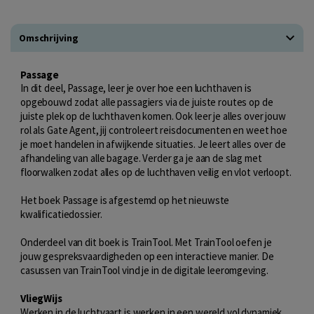
Omschrijving
Passage
In dit deel, Passage, leer je over hoe een luchthaven is
opgebouwd zodat alle passagiers via de juiste routes op de
juiste plek op de luchthaven komen. Ook leer je alles over jouw
rol als Gate Agent, jij controleert reisdocumenten en weet hoe
je moet handelen in afwijkende situaties. Je leert alles over de
afhandeling van alle bagage. Verder ga je aan de slag met
floorwalken zodat alles op de luchthaven veilig en vlot verloopt.
Het boek Passage is afgestemd op het nieuwste
kwalificatiedossier.
Onderdeel van dit boek is TrainTool. Met TrainTool oefen je
jouw gespreksvaardigheden op een interactieve manier. De
casussen van TrainTool vind je in de digitale leeromgeving.
VliegWijs
Werken in de luchtvaart is werken in een wereld vol dynamiek,