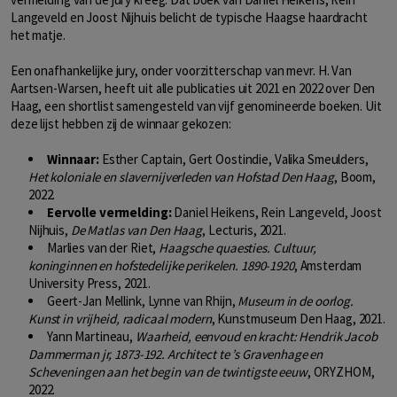
Langeveld en Joost Nijhuis belicht de typische Haagse haardracht
het matje.
Een onafhankelijke jury, onder voorzitterschap van mevr. H. Van
Aartsen-Warsen, heeft uit alle publicaties uit 2021 en 2022 over Den
Haag, een shortlist samengesteld van vijf genomineerde boeken. Uit
deze lijst hebben zij de winnaar gekozen:
Winnaar:
Esther Captain, Gert Oostindie, Valika Smeulders,
Het koloniale en slavernijverleden van Hofstad Den Haag
, Boom,
2022.
Eervolle vermelding:
Daniel Heikens, Rein Langeveld, Joost
Nijhuis,
De Matlas van Den Haag
, Lecturis, 2021.
Marlies van der Riet,
Haagsche quaesties. Cultuur,
koninginnen en hofstedelijke perikelen. 1890-1920
, Amsterdam
University Press, 2021.
Geert-Jan Mellink, Lynne van Rhijn,
Museum in de oorlog.
Kunst in vrijheid, radicaal modern
, Kunstmuseum Den Haag, 2021.
Yann Martineau,
Waarheid, eenvoud en kracht: Hendrik Jacob
Dammerman jr, 1873-192. Architect te ’s Gravenhage en
Scheveningen aan het begin van de twintigste eeuw
, ORYZHOM,
2022.