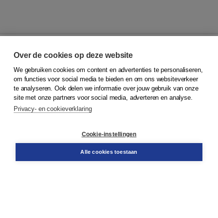
Over de cookies op deze website
We gebruiken cookies om content en advertenties te personaliseren,
© 2026
Koninklijke Boom uitgevers
om functies voor social media te bieden en om ons websiteverkeer
te analyseren. Ook delen we informatie over jouw gebruik van onze
Klantenservice
site met onze partners voor social media, adverteren en analyse.
Service & informatie
Privacy- en cookieverklaring
Contact
Retourneren
Docentenservice
Cookie-instellingen
Snel bestellen
Teamviewer
Alle cookies toestaan
Boom voor jou
Voor de boekhandel
Voor de pers
Publiceren bij Boom
Werken bij Boom & Vacatures