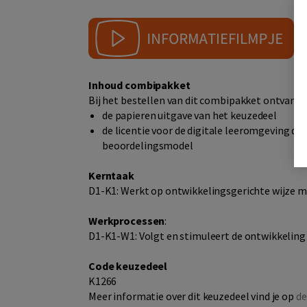
Inhoud combipakket
Bij het bestellen van dit combipakket ontvangt 
de papieren uitgave van het keuzedeel
de licentie voor de digitale leeromgeving di
beoordelingsmodel
Kerntaak
D1-K1: Werkt op ontwikkelingsgerichte wijze m
Werkprocessen
:
D1-K1-W1: Volgt en stimuleert de ontwikkeling
Code keuzedeel
K1266
Meer informatie over dit keuzedeel vind je op
de