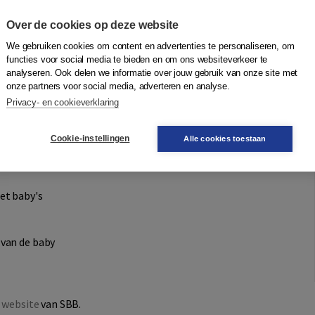
Over de cookies op deze website
We gebruiken cookies om content en advertenties te personaliseren, om
functies voor social media te bieden en om ons websiteverkeer te
analyseren. Ook delen we informatie over jouw gebruik van onze site met
onze partners voor social media, adverteren en analyse.
u:
Privacy- en cookieverklaring
e toegang geeft tot de content van het keuzedeel en het
Cookie-instellingen
Alle cookies toestaan
et baby's
 van de baby
 website
van SBB.