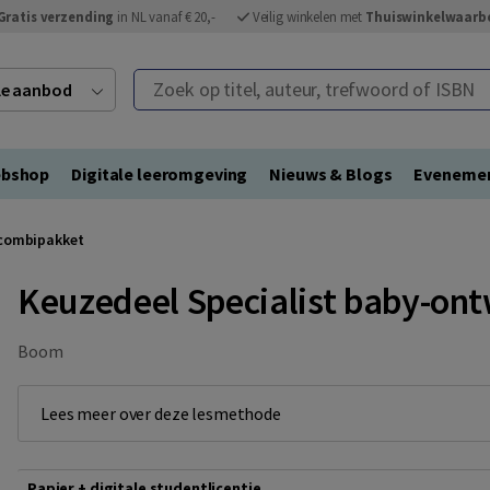
Gratis verzending
in NL vanaf € 20,-
Veilig winkelen met
Thuiswinkelwaarb
Zoek op titel, auteur, trefwoord of ISBN
ele aanbod
bshop
Digitale leeromgeving
Nieuws & Blogs
Eveneme
 combipakket
Keuzedeel Specialist baby-ont
Boom
Lees meer over deze lesmethode
Papier + digitale studentlicentie