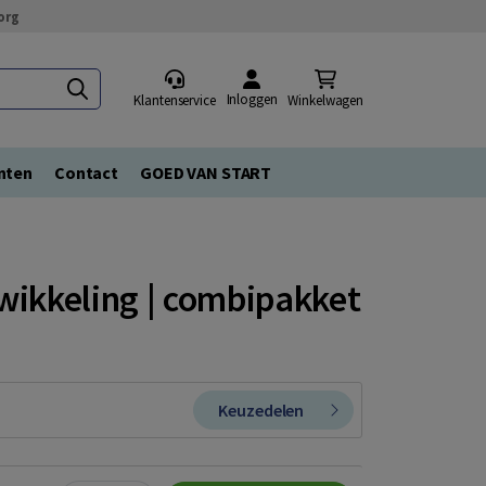
org
Inloggen
Klantenservice
Winkelwagen
nten
Contact
GOED VAN START
wikkeling | combipakket
Keuzedelen