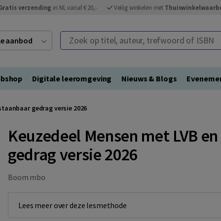
Gratis verzending
in NL vanaf € 20,-
Veilig winkelen met
Thuiswinkelwaarb
Zoek op titel, auteur, trefwoord of ISBN
ele aanbod
bshop
Digitale leeromgeving
Nieuws & Blogs
Eveneme
staanbaar gedrag versie 2026
Keuzedeel Mensen met LVB en 
gedrag versie 2026
Boom mbo
Lees meer over deze lesmethode