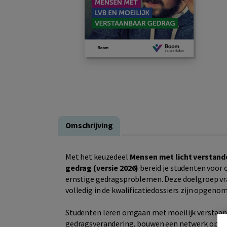
Omschrijving
Met het keuzedeel
Mensen met licht verstande
gedrag
(versie 2026)
bereid je studenten voor 
ernstige gedragsproblemen. Deze doelgroep vra
volledig in de kwalificatiedossiers zijn opgeno
Studenten leren omgaan met moeilijk verstaanba
gedragsverandering, bouwen een netwerk op ro