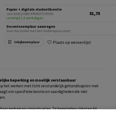
Papier + digitale studentlicentie
51,75
Juni 2026 | ISBN 9789037270303
Levertijd 1-2 werkdagen
Docentexemplaar aanvragen
Voor docenten met een onderwijsaccount
Plaats op wensenlijst
Inkijkexemplaar
lijke beperking en moeilijk verstaanbaar
op het werken met licht verstandelijk gehandicapten met
agt om specifieke kennis en vaardigheden die niet
men.
ar gedrag en crisissituaties. Ze begeleiden cliënten bij
ndom de cliënt en ondersteunen het sociale netwerk.