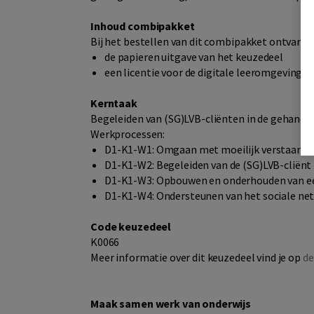
Inhoud combipakket
Bij het bestellen van dit combipakket ontvang j
de papieren uitgave van het keuzedeel
een licentie voor de digitale leeromgeving 
Kerntaak
Begeleiden van (SG)LVB-cliënten in de gehandi
Werkprocessen:
D1-K1-W1: Omgaan met moeilijk verstaanbaar 
D1-K1-W2: Begeleiden van de (SG)LVB-cliënt
D1-K1-W3: Opbouwen en onderhouden van ee
D1-K1-W4: Ondersteunen van het sociale ne
Code keuzedeel
K0066
Meer informatie over dit keuzedeel vind je op
de
Maak samen werk van onderwijs