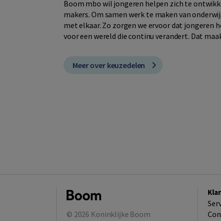
Boom mbo wil jongeren helpen zich te ontwikkel
makers. Om samen werk te maken van onderwijs 
met elkaar. Zo zorgen we ervoor dat jongeren he
voor een wereld die continu verandert. Dat maak
Meer over keuzedelen
Kla
Ser
© 2026
Koninklijke Boom
Con