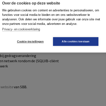
Over de cookies op deze website
We gebruiken cookies om content en advertenties te personaliseren, om
e:
functies voor social media te bieden en om ons websiteverkeer te
analyseren. Ook delen we informatie over jouw gebruik van onze site met
met toegang tot alle content en multimedia
onze partners voor social media, adverteren en analyse.
Privacy- en cookieverklaring
captenzorg
Cookie-instellingen
Alle cookies toestaan
gedrag en crisissituaties bij (SG)LVB-cliënten
 bij gedragsverandering
n netwerk rondom de (SG)LVB-cliënt
twerk
 website
van SBB.