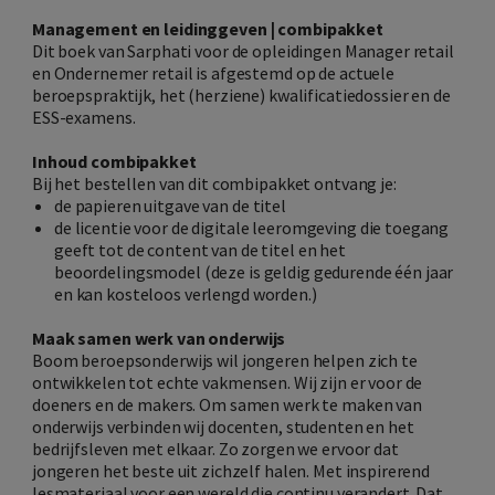
Management en leidinggeven | combipakket
Dit boek van Sarphati voor de opleidingen Manager retail
en Ondernemer retail is afgestemd op de actuele
beroepspraktijk, het (herziene) kwalificatiedossier en de
ESS-examens.
Inhoud combipakket
Bij het bestellen van dit combipakket ontvang je:
de papieren uitgave van de titel
de licentie voor de digitale leeromgeving die toegang
geeft tot de content van de titel en het
beoordelingsmodel (deze is geldig gedurende één jaar
en kan kosteloos verlengd worden.)
Maak samen werk van onderwijs
Boom beroepsonderwijs wil jongeren helpen zich te
ontwikkelen tot echte vakmensen. Wij zijn er voor de
doeners en de makers. Om samen werk te maken van
onderwijs verbinden wij docenten, studenten en het
bedrijfsleven met elkaar. Zo zorgen we ervoor dat
jongeren het beste uit zichzelf halen. Met inspirerend
lesmateriaal voor een wereld die continu verandert. Dat