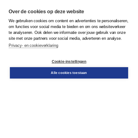
Over de cookies op deze website
We gebruiken cookies om content en advertenties te personaliseren,
© 2026
Koninklijke Boom uitgevers
om functies voor social media te bieden en om ons websiteverkeer
te analyseren. Ook delen we informatie over jouw gebruik van onze
Klantenservice
site met onze partners voor social media, adverteren en analyse.
Service & informatie
Privacy- en cookieverklaring
Contact
Retourneren
Docentenservice
Cookie-instellingen
Snel bestellen
Teamviewer
Alle cookies toestaan
Boom voor jou
Voor de boekhandel
Voor de pers
Publiceren bij Boom
Werken bij Boom & Vacatures
Over Boom
Wat ons drijft
Onze historie