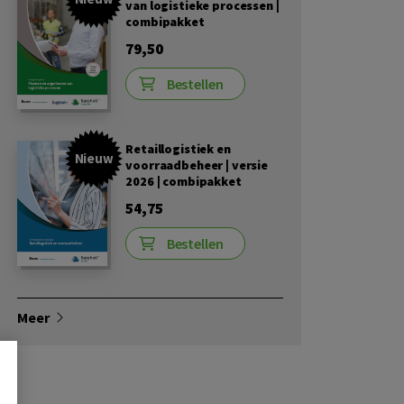
van logistieke processen |
combipakket
79,50
Bestellen
Retaillogistiek en
Nieuw
voorraadbeheer | versie
2026 | combipakket
54,75
Bestellen
Meer