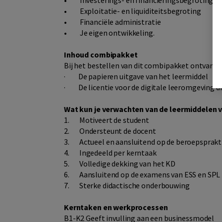
•
Investerings- en financieringsbegroting
•
Exploitatie- en liquiditeitsbegroting
•
Financiële administratie
•
Je eigen ontwikkeling.
Inhoud combipakket
Bij het bestellen van dit combipakket ontvang j
·
De papieren uitgave van het leermiddel
·
De licentie voor de digitale leeromgeving d
Wat kun je verwachten van de leermiddelen v
1.
Motiveert de student
2.
Ondersteunt de docent
3.
Actueel en aansluitend op de beroepsprakt
4.
Ingedeeld per kerntaak
5.
Volledige dekking van het KD
6.
Aansluitend op de examens van ESS en SPL
7.
Sterke didactische onderbouwing
Kerntaken en werkprocessen
B1-K2 Geeft invulling aan een businessmodel