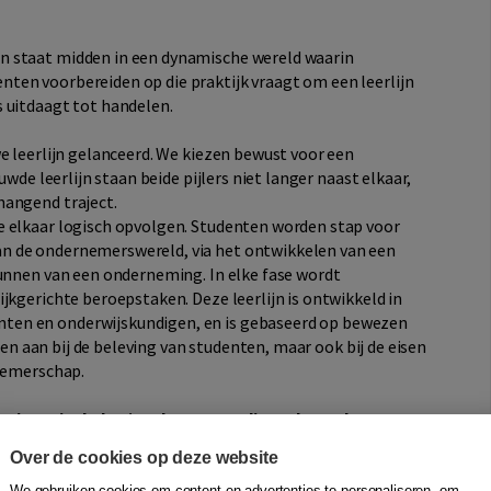
n staat midden in een dynamische wereld waarin
ten voorbereiden op die praktijk vraagt om een leerlijn
 uitdaagt tot handelen.
e leerlijn gelanceerd. We kiezen bewust voor een
uwde leerlijn staan beide pijlers niet langer naast elkaar,
hangend traject.
e elkaar logisch opvolgen. Studenten worden stap voor
n de ondernemerswereld, via het ontwikkelen van een
runnen van een onderneming. In elke fase wordt
jkgerichte beroepstaken. Deze leerlijn is ontwikkeld in
ten en onderwijskundigen, en is gebaseerd op bewezen
leen aan bij de beleving van studenten, maar ook bij de eisen
rnemerschap.
e: Financieel plan/ Onderwerpen die onder andere
Over de cookies op deze website
We gebruiken cookies om content en advertenties te personaliseren, om