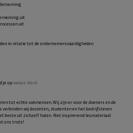
nderneming
erneming uit
rocessen uit
en in relatie tot de ondernemersvaardigheden
d je op
www.s-bb.nl
en tot echte vakmensen. Wij zijn er voor de doeners en de
verbinden wij docenten, studenten en het bedrijfsleven
t beste uit zichzelf halen. Met inspirerend lesmateriaal
t ons trots!