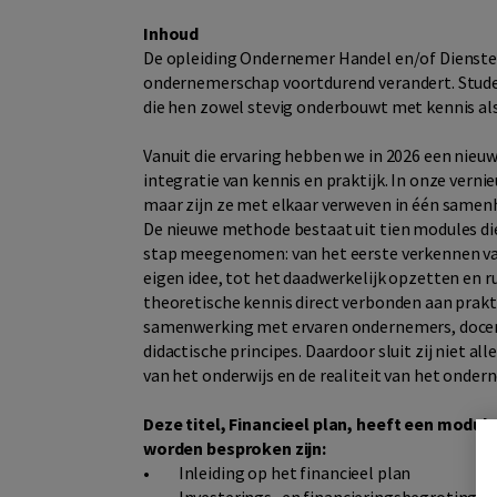
Inhoud
De opleiding Ondernemer Handel en/of Dienste
ondernemerschap voortdurend verandert. Studen
die hen zowel stevig onderbouwt met kennis als
Vanuit die ervaring hebben we in 2026 een nieuw
integratie van kennis en praktijk. In onze vernie
maar zijn ze met elkaar verweven in één samen
De nieuwe methode bestaat uit tien modules di
stap meegenomen: van het eerste verkennen va
eigen idee, tot het daadwerkelijk opzetten en 
theoretische kennis direct verbonden aan prakti
samenwerking met ervaren ondernemers, docen
didactische principes. Daardoor sluit zij niet al
van het onderwijs en de realiteit van het onde
Deze titel, Financieel plan, heeft een modul
worden besproken zijn:
•
Inleiding op het financieel plan