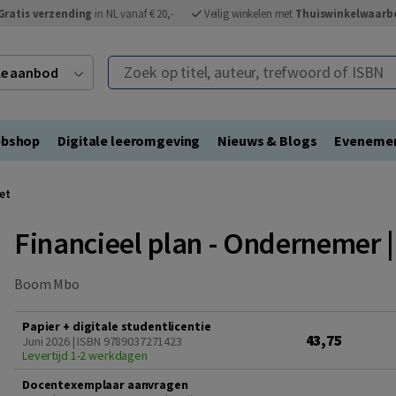
Gratis verzending
in NL vanaf € 20,-
Veilig winkelen met
Thuiswinkelwaarb
Zoek op titel, auteur, trefwoord of ISBN
ele aanbod
bshop
Digitale leeromgeving
Nieuws & Blogs
Eveneme
et
Financieel plan - Ondernemer 
Boom Mbo
Papier + digitale studentlicentie
43,75
Juni 2026 | ISBN 9789037271423
Levertijd 1-2 werkdagen
Docentexemplaar aanvragen