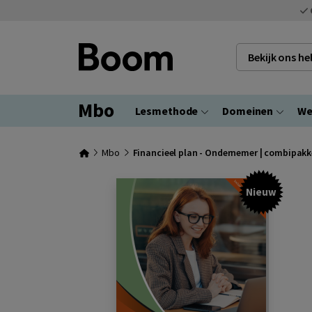
Bekijk ons h
Mbo
Lesmethode
Domeinen
We
Mbo
Financieel plan - Ondernemer | combipakk
Nieuw