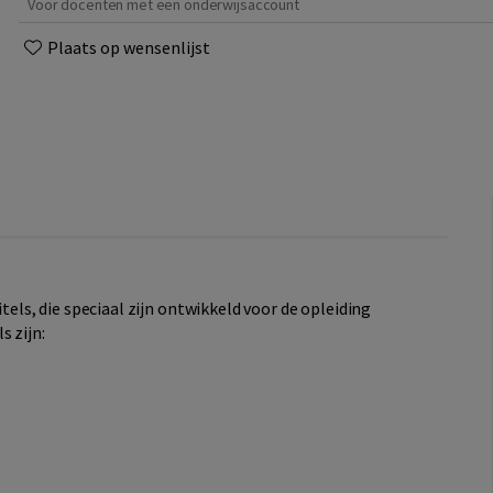
Voor docenten met een onderwijsaccount
Plaats op wensenlijst
itels, die speciaal zijn ontwikkeld voor de opleiding
s zijn: