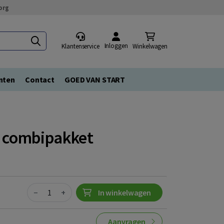
org
Inloggen
Klantenservice
Winkelwagen
nten
Contact
GOED VAN START
| combipakket
Quantity
−
+
In winkelwagen
Aanvragen