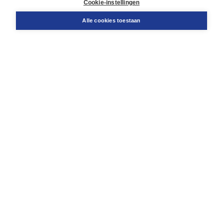
Cookie-instellingen
Snel bestellen
Teamviewer
Alle cookies toestaan
Boom voor jou
Voor de boekhandel
Voor de pers
Publiceren bij Boom
Werken bij Boom & Vacatures
Over Boom
Wat ons drijft
Onze historie
Onze auteurs
Onze organisatie
Duurzaam ondernemen
Gratis verzending in NL vanaf € 20,-.
Veilig winkelen met Thuiswinkelwaarborg