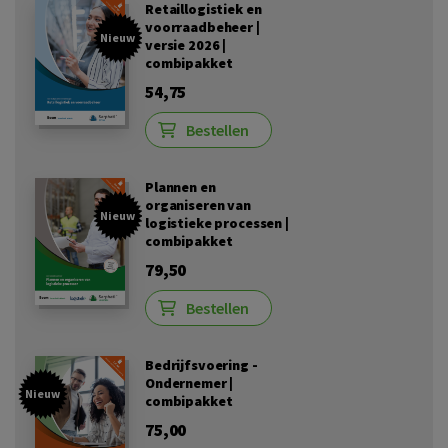
Retaillogistiek en
voorraadbeheer |
Nieuw
versie 2026 |
combipakket
54,75
Bestellen
Plannen en
organiseren van
Nieuw
logistieke processen |
combipakket
79,50
Bestellen
Bedrijfsvoering -
Ondernemer |
Nieuw
combipakket
75,00