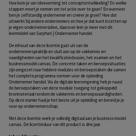
Hoe kom je van ideevorming tot conceptontwikkeling? En welke
stappen moet je nemen om tot actie over te gaan? En wanneer
ben je zelfstandig ondernemer en creëer je groei? Hoe dat
uitwerkt bij andere ondernemers en hoe je dat kunt inzetten op
je eigen ondernemersidee, daarover leer je meer met dit
leermiddel van Sarphati | Ondernemer handel.
De inhoud van deze licentie gaat uit van de
ondernemerspraktijk en sluit aan op de vakkennis en
vaardigheden van het kwalificatiedossier, het examen en het
businessmodel canvas. De concrete taken en beroepssituaties
zijn omgezet naar heldere modules en beroepstaken die samen
het complete programma vormen voor de opleiding
Ondernemer handel. Via de digitale leeromgeving heb je naast
de beroepstaken van deze module toegang tot gekoppeld
bronmateriaal rondom de vakkennis en beroepsvaardigheden.
Op deze manier haal je het beste uit je opleiding en bereid je je
voor op ondernemerschap.
Met deze licentie werk je volledig digitaal aan je business model
canvas. De licentieduur van dit product is drie jaar.