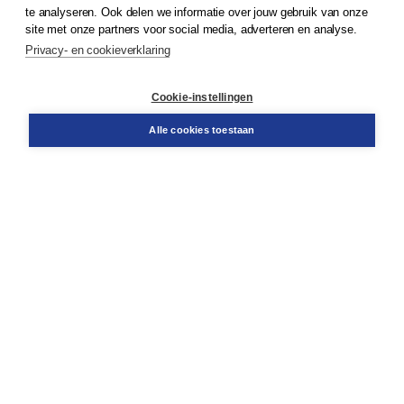
te analyseren. Ook delen we informatie over jouw gebruik van onze
Klantenservice
site met onze partners voor social media, adverteren en analyse.
Service & informatie
Privacy- en cookieverklaring
Contact
Retourneren
Docentenservice
Cookie-instellingen
Snel bestellen
Teamviewer
Alle cookies toestaan
Boom voor jou
Voor de boekhandel
Voor de pers
Publiceren bij Boom
Werken bij Boom & Vacatures
Over Boom
Wat ons drijft
Onze historie
Onze auteurs
Onze organisatie
Duurzaam ondernemen