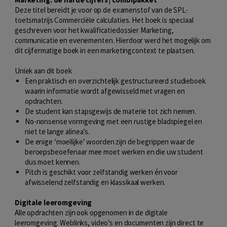
Deze titel bereidt je voor op de examenstof van de SPL-
toetsmatrijs Commerciële calculaties. Het boek is speciaal
geschreven voor het kwalificatiedossier Marketing,
communicatie en evenementen. Hierdoor werd het mogelijk om
dit cijfermatige boek in een marketingcontext te plaatsen.
Uniek aan dit boek
Een praktisch en overzichtelijk gestructureerd studieboek
waarin informatie wordt afgewisseld met vragen en
opdrachten.
De student kan stapsgewijs de materie tot zich nemen.
No-nonsense vormgeving met een rustige bladspiegel en
niet te lange alinea’s.
De enige ‘moeilijke’ woorden zijn de begrippen waar de
beroepsbeoefenaar mee moet werken en die uw student
dus moet kennen.
Pitch is geschikt voor zelfstandig werken én voor
afwisselend zelfstandig en klassikaal werken.
Digitale leeromgeving
Alle opdrachten zijn ook opgenomen in de digitale
leeromgeving. Weblinks, video’s en documenten zijn direct te