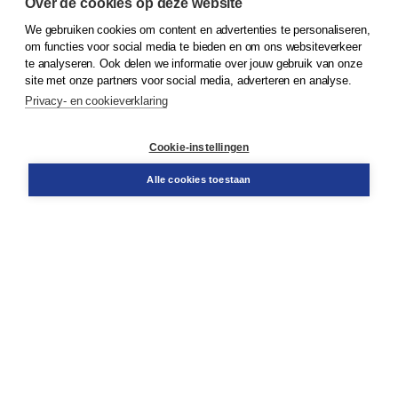
Over de cookies op deze website
We gebruiken cookies om content en advertenties te personaliseren,
© 2026
Koninklijke Boom uitgevers
om functies voor social media te bieden en om ons websiteverkeer
te analyseren. Ook delen we informatie over jouw gebruik van onze
Klantenservice
site met onze partners voor social media, adverteren en analyse.
Service & informatie
Privacy- en cookieverklaring
Contact
Retourneren
Docentenservice
Cookie-instellingen
Snel bestellen
Teamviewer
Alle cookies toestaan
Boom voor jou
Voor de boekhandel
Voor de pers
Publiceren bij Boom
Werken bij Boom & Vacatures
Over Boom
Wat ons drijft
Onze historie
Onze auteurs
Onze organisatie