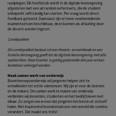
raadplegen. Elk hoofdstuk wordt in de digitale leeromgeving
afgesloten met een ad random oefentoets, die de student
onbeperkt zelfstandig kan starten. Per vraag wordt direct
feedback getoond. Daarnaast zijn er twee voorbereidende
examentoetsen beschikbaar, deze kunnen als afsluiting door
de docent worden ingezet.
Combipakket
Dit combipakket bestaat uit een theorie- en werkboek en een
licentie die toegang geeft tot de digitale leeromgeving met alle
opdrachten. Deze licentie is geldig gedurende één jaar en kan
kosteloos verlengd worden.
Maak samen werk van onderwijs
Boom beroepsonderwijs wil jongeren helpen zich te
ontwikkelen tot echte vakmensen. Wij zijn er voor de doeners
en de makers. Om samen werk te maken van onderwijs
verbinden wij docenten, studenten en het bedrijfsleven met
elkaar. Zo zorgen we ervoor dat jongeren het beste uit zichzelf
halen. Met inspirerend lesmateriaal voor een wereld die continu
verandert. Dat maakt ons trots!