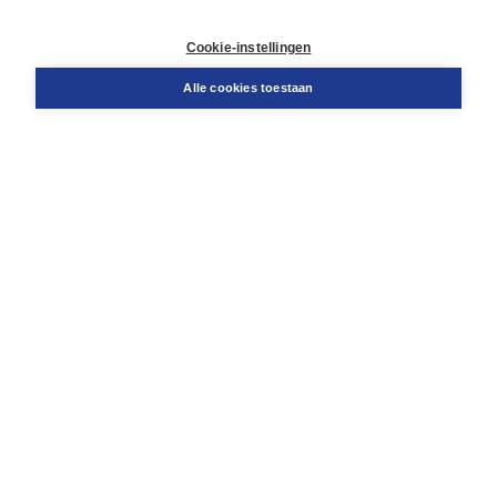
Retourneren
Docentenservice
Cookie-instellingen
Snel bestellen
Teamviewer
Alle cookies toestaan
Boom voor jou
Voor de boekhandel
Voor de pers
Publiceren bij Boom
Werken bij Boom & Vacatures
Over Boom
Wat ons drijft
Onze historie
Onze auteurs
Onze organisatie
Duurzaam ondernemen
Gratis verzending in NL vanaf € 20,-.
Veilig winkelen met Thuiswinkelwaarborg