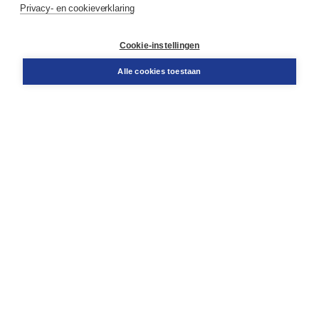
Privacy- en cookieverklaring
Contact
Retourneren
Docentenservice
Cookie-instellingen
Snel bestellen
Teamviewer
Alle cookies toestaan
Boom voor jou
Voor de boekhandel
Voor de pers
Publiceren bij Boom
Werken bij Boom & Vacatures
Over Boom
Wat ons drijft
Onze historie
Onze auteurs
Onze organisatie
Duurzaam ondernemen
Gratis verzending in NL vanaf € 20,-.