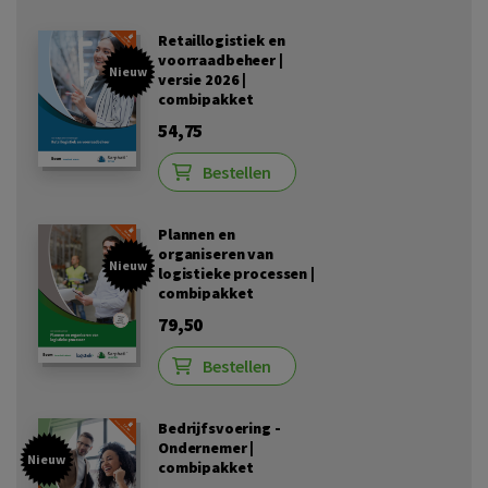
Retaillogistiek en
voorraadbeheer |
Nieuw
versie 2026 |
combipakket
54,75
Bestellen
Plannen en
organiseren van
Nieuw
logistieke processen |
combipakket
79,50
Bestellen
Bedrijfsvoering -
Ondernemer |
Nieuw
combipakket