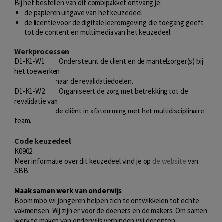
Bij het bestellen van dit combipakket ontvang je:
de papieren uitgave van het keuzedeel
de licentie voor de digitale leeromgeving die toegang geeft
tot de content en multimedia van het keuzedeel.
Werkprocessen
D1-K1-W1 Ondersteunt de client en de mantelzorger(s) bij
het toewerken
naar de revalidatiedoelen.
D1-K1-W2 Organiseert de zorg met betrekking tot de
revalidatie van
de cliënt in afstemming met het multidisciplinaire
team.
Code keuzedeel
K0902
Meer informatie over dit keuzedeel vind je op
de website
van
SBB.
Maak samen werk van onderwijs
Boom mbo wil jongeren helpen zich te ontwikkelen tot echte
vakmensen. Wij zijn er voor de doeners en de makers. Om samen
werk te maken van onderwijs verbinden wij docenten,