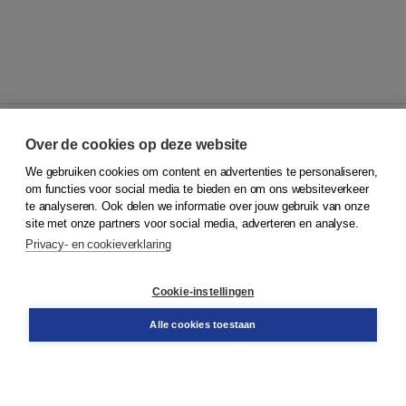
Over de cookies op deze website
We gebruiken cookies om content en advertenties te personaliseren,
© 2026
Koninklijke Boom uitgevers
om functies voor social media te bieden en om ons websiteverkeer
te analyseren. Ook delen we informatie over jouw gebruik van onze
Klantenservice
site met onze partners voor social media, adverteren en analyse.
Service & informatie
Privacy- en cookieverklaring
Contact
Retourneren
Docentenservice
Cookie-instellingen
Snel bestellen
Teamviewer
Alle cookies toestaan
Boom voor jou
Voor de boekhandel
Voor de pers