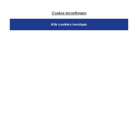
Retourneren
Docentenservice
Cookie-instellingen
Snel bestellen
Teamviewer
Alle cookies toestaan
Boom voor jou
Voor de boekhandel
Voor de pers
Publiceren bij Boom
Werken bij Boom & Vacatures
Over Boom
Wat ons drijft
Onze historie
Onze auteurs
Onze organisatie
Duurzaam ondernemen
Gratis verzending in NL vanaf € 20,-.
Veilig winkelen met Thuiswinkelwaarborg