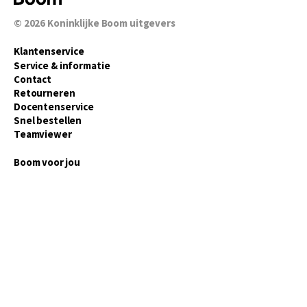
© 2026
Koninklijke Boom uitgevers
Klantenservice
Service & informatie
Contact
Retourneren
Docentenservice
Snel bestellen
Teamviewer
Boom voor jou
Voor de boekhandel
Voor de pers
Publiceren bij Boom
Werken bij Boom & Vacatures
Over Boom
Wat ons drijft
Onze historie
Onze auteurs
Onze organisatie