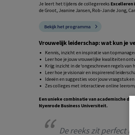
Je leert het tijdens de collegereeks
Excelleren 
de Groot, Jeanine Jansen, Rob-Jan de Jong, Caro
Bekijk het programma
Vrouwelijk leiderschap: wat kun je 
Kennis, inzicht en inspiratie van topmanag
Leer hoe je jouw vrouwelijke kwaliteiten ont
Krijg inzicht in de ‘ongeschreven regels van h
Leer hoe je visionair en inspirerend leidersc
Ideeën en suggesties voor jouw vraagstuk 
Zes colleges met interactieve online leero
Een unieke combinatie van academische disci
Nyenrode Business Universiteit.
De reeks zit perfect i