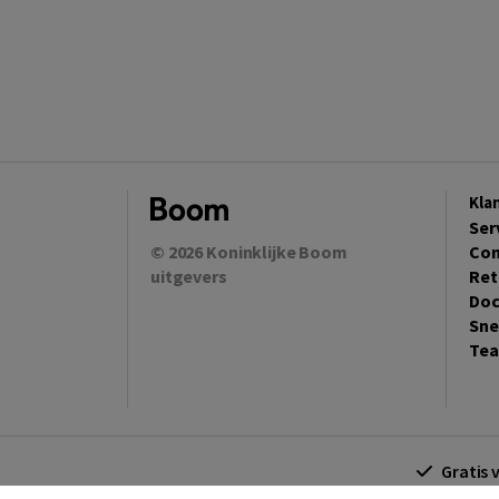
Kla
Ser
© 2026
Koninklijke Boom
Con
uitgevers
Ret
Doc
Sne
Tea
Gratis 