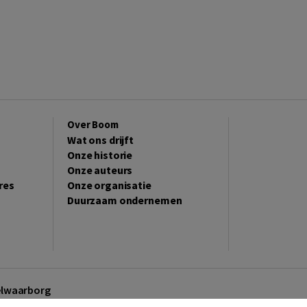
Over Boom
Wat ons drijft
Onze historie
Onze auteurs
res
Onze organisatie
Duurzaam ondernemen
kelwaarborg