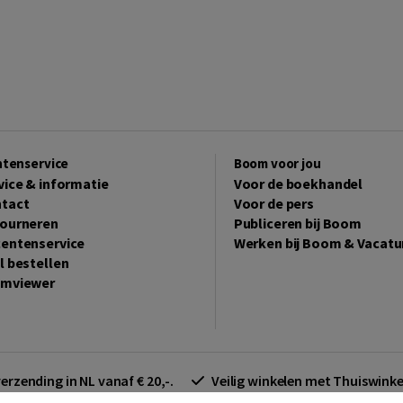
ntenservice
Boom voor jou
vice & informatie
Voor de boekhandel
tact
Voor de pers
ourneren
Publiceren bij Boom
entenservice
Werken bij Boom & Vacatu
l bestellen
mviewer
verzending in NL vanaf € 20,-.
Veilig winkelen met Thuiswin