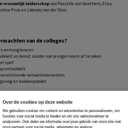
in vrouwelijk leiderschap
van Pascelle van Goethem, Elisa
lina Pruis en Lidewey van der Sluis.
verwachten van de colleges?
ers en hoogleraren
wikkelt en benut zonder van je eigen koers af te raken
et spel’
hap ontwikkelt
en verschillende netwerkmomenten
mgeving en boekenpakket
pline en zakelijke relevantie. In samenwerking met
Over de cookies op deze website
We gebruiken cookies om content en advertenties te personaliseren, om
functies voor social media te bieden en om ons websiteverkeer te
n elkaar. Mooie combinatie van
analyseren. Ook delen we informatie over jouw gebruik van onze site met
onze partners voor social media, adverteren en analyse.