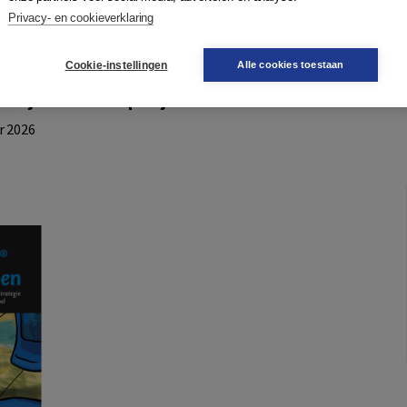
iezen en empowerment.
Privacy- en cookieverklaring
Cookie-instellingen
Alle cookies toestaan
welijk leiderschap najaar 2026
r 2026