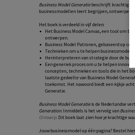
Business Model Generatie
beschrijft krachtige,
businessmodellen leert begrijpen, ontwerpen,
Het boek is verdeeld in vijf delen:
Het Business Model Canvas, een tool om busi
ontwerpen.
Business Model Patronen, gebaseerd op con
Technieken om u te helpen businessmodelle
Herinterpreteren van strategie door de bus
Een generiek proces om u te helpen innovati
concepten, technieken en tools die in het b
laatste gedeelte van Business Model Generat
toekomst. Het nawoord biedt een kijkje acht
Generatie.
Business Model Generatie
is de Nederlandse ver
Generation
. Inmiddels is het vervolg van
Busine
Ontwerp
. Dit boek laat zien hoe je krachtige w
Jouw businessmodel op één pagina? Bestel hie