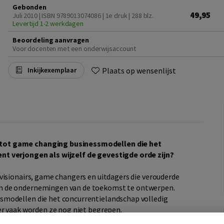
Gebonden
49,95
Juli 2010 | ISBN 9789013074086 | 1e druk
| 288 blz.
Levertijd 1-2 werkdagen
Beoordeling aanvragen
Voor docenten met een onderwijsaccount
Plaats op wensenlijst
Inkijkexemplaar
tot game changing businessmodellen die het
t verjongen als wijzelf de gevestigde orde zijn?
visionairs, game changers en uitdagers die verouderde
m de ondernemingen van de toekomst te ontwerpen.
smodellen die het concurrentielandschap volledig
er vaak worden ze nog niet begrepen.