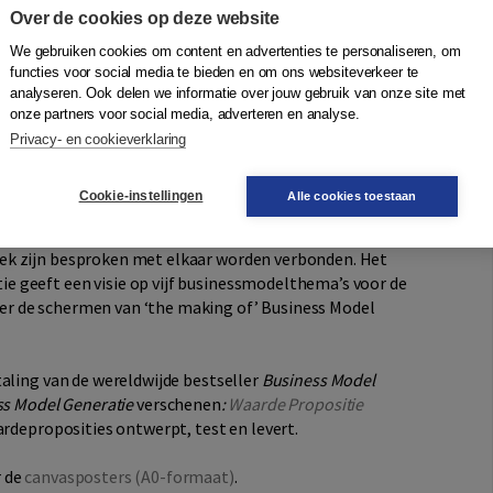
 eenvoudige en geteste hulpmiddelen waarmee u deze
Over de cookies op deze website
 en implementeren.
We gebruiken cookies om content en advertenties te personaliseren, om
functies voor social media te bieden en om ons websiteverkeer te
analyseren. Ook delen we informatie over jouw gebruik van onze site met
nessmodellen te beschrijven, te analyseren en te
onze partners voor social media, adverteren en analyse.
Privacy- en cookieverklaring
cepten van vooraanstaande businessdenkers.
n te ontwerpen.
Cookie-instellingen
Alle cookies toestaan
inessmodel-lens.
eve businessmodellen te ontwerpen, waarbij alle
oek zijn besproken met elkaar worden verbonden. Het
ie geeft een visie op vijf businessmodelthema’s voor de
er de schermen van ‘the making of’ Business Model
taling van de wereldwijde bestseller
Business Model
ss Model Generatie
verschenen
:
Waarde Propositie
aardeproposities ontwerpt, test en levert.
r de
canvasposters (A0-formaat)
.