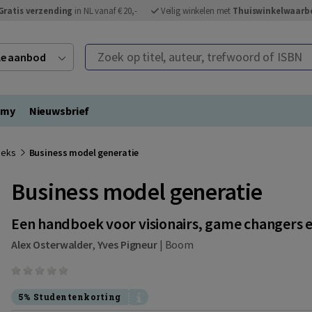
Gratis verzending
in NL vanaf € 20,-
Veilig winkelen met
Thuiswinkelwaarb
Zoek op titel, auteur, trefwoord of ISBN
ele aanbod
emy
Nieuwsbrief
eeks
Business model generatie
Business model generatie
Een handboek voor visionairs, game changers 
Alex Osterwalder
,
Yves Pigneur
|
Boom
5% Studentenkorting