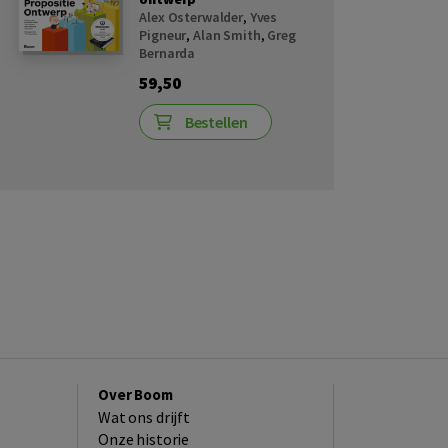
Alex Osterwalder
,
Yves
Pigneur
,
Alan Smith
,
Greg
Bernarda
59,50
Bestellen
Over Boom
Wat ons drijft
Onze historie