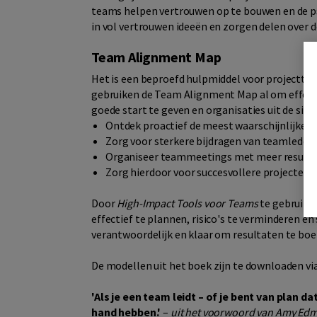
teams helpen vertrouwen op te bouwen en de psy
in vol vertrouwen ideeën en zorgen delen over
Team Alignment Map
Het is een beproefd hulpmiddel voor projectte
gebruiken de Team Alignment Map al om effecti
goede start te geven en organisaties uit de silo’
Ontdek proactief de meest waarschijnlijke ob
Zorg voor sterkere bijdragen van teamleden
Organiseer teammeetings met meer result
Zorg hierdoor voor succesvollere projecten
Door
High-Impact Tools voor Teams
te gebruiken
effectief te plannen, risico's te verminderen e
verantwoordelijk en klaar om resultaten te boe
De modellen uit het boek zijn te downloaden vi
'Als je een team leidt – of je bent van plan d
hand hebben.'
–
uit het voorwoord van Amy Ed