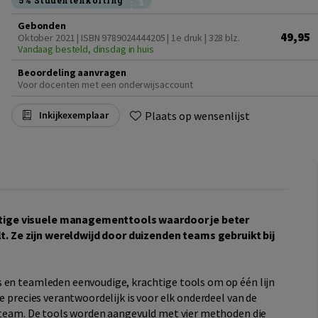
5% Studentenkorting
Gebonden
49,95
Oktober 2021 | ISBN 9789024444205 | 1e druk
| 328 blz.
Vandaag besteld, dinsdag in huis
Beoordeling aanvragen
Voor docenten met een onderwijsaccount
Plaats op wensenlijst
Inkijkexemplaar
tige visuele managementtools waardoor je beter
 Ze zijn wereldwijd door duizenden teams gebruikt bij
 en teamleden eenvoudige, krachtige tools om op één lijn
e precies verantwoordelijk is voor elk onderdeel van de
t team. De tools worden aangevuld met vier methoden die