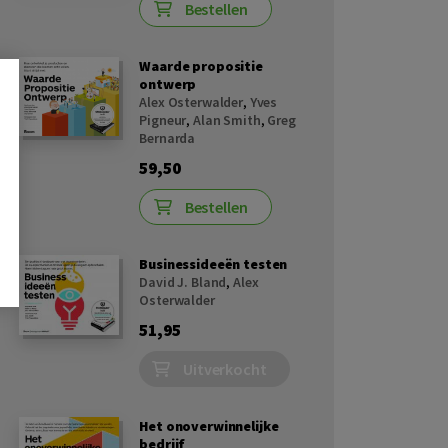
Bestellen
Waarde propositie
ontwerp
Alex Osterwalder
,
Yves
Pigneur
,
Alan Smith
,
Greg
Bernarda
59,50
Bestellen
Businessideeën testen
David J. Bland
,
Alex
Osterwalder
51,95
Uitverkocht
Het onoverwinnelijke
bedrijf