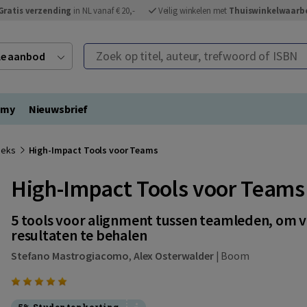
Gratis verzending
in NL vanaf € 20,-
Veilig winkelen met
Thuiswinkelwaarb
Zoek op titel, auteur, trefwoord of ISBN
ele aanbod
emy
Nieuwsbrief
eeks
High-Impact Tools voor Teams
High-Impact Tools voor Teams
5 tools voor alignment tussen teamleden, om 
resultaten te behalen
Stefano Mastrogiacomo
,
Alex Osterwalder
|
Boom