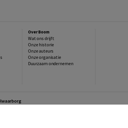
Over Boom
Wat ons drijft
Onze historie
Onze auteurs
es
Onze organisatie
Duurzaam ondernemen
kelwaarborg