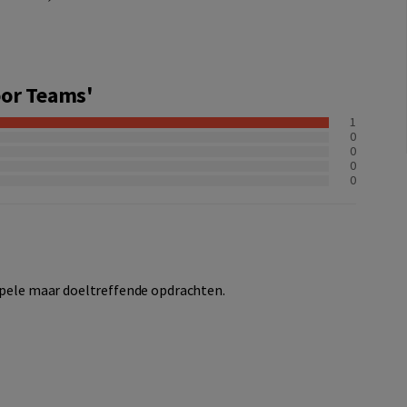
oor Teams'
1
0
0
0
0
impele maar doeltreffende opdrachten.