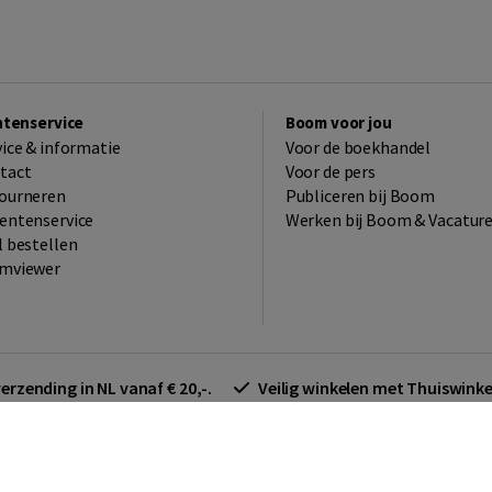
ntenservice
Boom voor jou
vice & informatie
Voor de boekhandel
tact
Voor de pers
ourneren
Publiceren bij Boom
entenservice
Werken bij Boom & Vacatur
l bestellen
mviewer
verzending in NL vanaf € 20,-.
Veilig winkelen met Thuiswin
arden zakelijk
Cookieverklaring
Disclaimer
Privacy policy