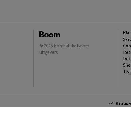
Kla
Ser
© 2026
Koninklijke Boom
Con
uitgevers
Ret
Doc
Sne
Tea
Gratis 
Algemene voorwaarden
Algemene voorwa