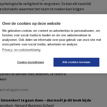
chologische veiligheid te vergroten. Zo kan elk teamlid
 de obstakels waarmee het team te maken kan krijgen.
Over de cookies op deze website
ams, gebaseerd op jaren van onderzoek. Duizenden teams
We gebruiken cookies om content en advertenties te personaliseren, om
eve “over-tot-actie-meetings” te houden, projecten een
functies voor social media te bieden en om ons websiteverkeer te
s te halen.
analyseren. Ook delen we informatie over jouw gebruik van onze site met
stakels voor elk project en ruim die uit de weg
onze partners voor social media, adverteren en analyse.
Privacy- en cookieverklaring
aat
Cookie-instellingen
Alle cookies toestaan
 ben je als teamleider of teamlid beter voorbereid om
n samen te werken met anderen. Je team is
ken!
a
strategyzer.com
.
at binnenkort te gaan doen – dan moét je dit boek bij de
mondson, Harvard Business School