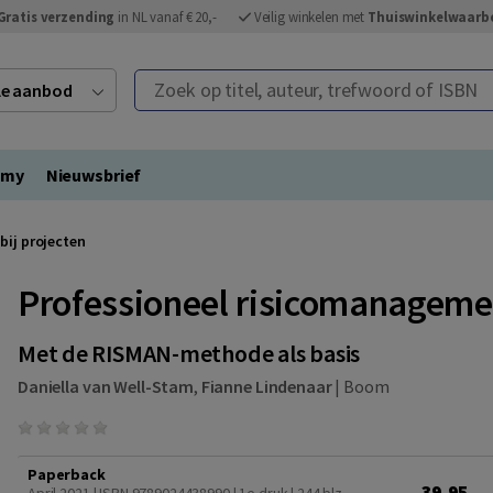
Gratis verzending
in NL vanaf € 20,-
Veilig winkelen met
Thuiswinkelwaarb
Zoek op titel, auteur, trefwoord of ISBN
ele aanbod
emy
Nieuwsbrief
bij projecten
Professioneel risicomanagemen
Met de RISMAN-methode als basis
Daniella van Well-Stam
,
Fianne Lindenaar
|
Boom
Paperback
39,95