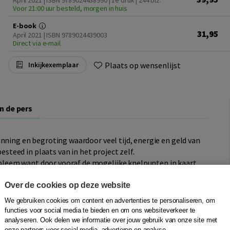
April 2021 | ISBN 9789024438990 | 1e druk
| 244 blz.
Voor 21:00 uur besteld, morgen in huis
E-book
31,95
April 2021 | ISBN 9789024439003
Direct via e-mail
Plaats op wensenlijst
Inkijkexemplaar
In de pers
nning en begroting waardoor veel tijd, energie en geld van
eed in plaats van in het project zelf.
leem want door vooraf de mogelijke knelpunten in kaart
ddelen voorkomen.
Professioneel risicomanagement bij
rs en teamleden om risicoanalyses en risicomanagement
Over de cookies op deze website
We gebruiken cookies om content en advertenties te personaliseren, om
functies voor social media te bieden en om ons websiteverkeer te
analyseren. Ook delen we informatie over jouw gebruik van onze site met
onze partners voor social media, adverteren en analyse.