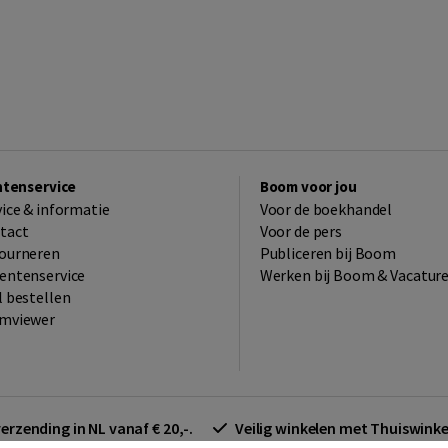
ntenservice
Boom voor jou
vice & informatie
Voor de boekhandel
tact
Voor de pers
ourneren
Publiceren bij Boom
entenservice
Werken bij Boom & Vacatur
l bestellen
mviewer
verzending in NL vanaf € 20,-.
Veilig winkelen met Thuiswin