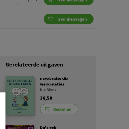
In winkelwagen
Gerelateerde uitgaven
Betekenisvolle
werkrelaties
Ina Ahuis
36,50
Bestellen
Da's gek