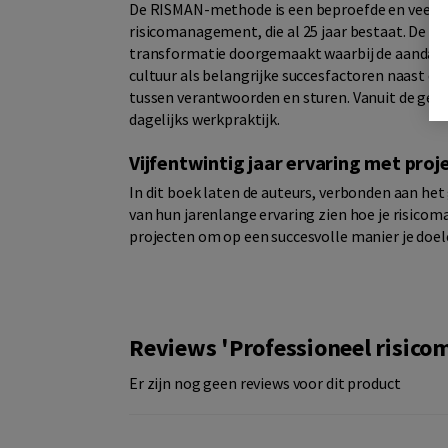
De RISMAN-methode is een beproefde en veelge
risicomanagement, die al 25 jaar bestaat. De 
transformatie doorgemaakt waarbij de aandacht
cultuur als belangrijke succesfactoren naast d
tussen verantwoorden en sturen. Vanuit de ged
dagelijks werkpraktijk.
Vijfentwintig jaar ervaring met p
In dit boek laten de auteurs, verbonden aan h
van hun jarenlange ervaring zien hoe je risic
projecten om op een succesvolle manier je doele
Reviews 'Professioneel risico
Er zijn nog geen reviews voor dit product