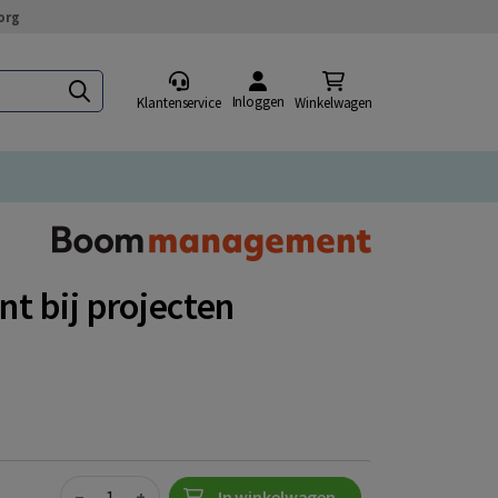
org
Inloggen
Klantenservice
Winkelwagen
t bij projecten
Quantity
−
+
In winkelwagen