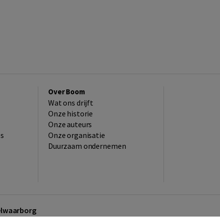
Over Boom
Wat ons drijft
Onze historie
Onze auteurs
es
Onze organisatie
Duurzaam ondernemen
kelwaarborg