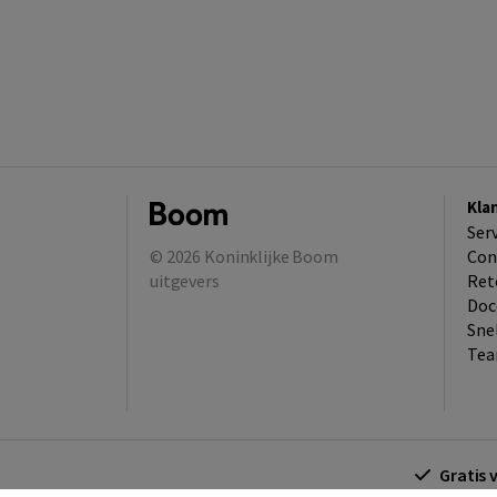
Kla
Ser
© 2026
Koninklijke Boom
Con
uitgevers
Ret
Doc
Sne
Tea
Gratis 