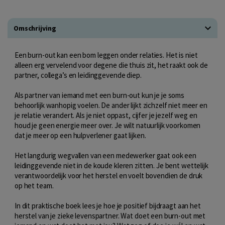
Omschrijving
Een burn-out kan een bom leggen onder relaties. Het is niet
alleen erg vervelend voor degene die thuis zit, het raakt ook de
partner, collega’s en leidinggevende diep.
Als partner van iemand met een burn-out kun je je soms
behoorlijk wanhopig voelen. De ander lijkt zichzelf niet meer en
je relatie verandert. Als je niet oppast, cijfer je jezelf weg en
houd je geen energie meer over. Je wilt natuurlijk voorkomen
dat je meer op een hulpverlener gaat lijken.
Het langdurig wegvallen van een medewerker gaat ook een
leidinggevende niet in de koude kleren zitten. Je bent wettelijk
verantwoordelijk voor het herstel en voelt bovendien de druk
op het team.
In dit praktische boek lees je hoe je positief bijdraagt aan het
herstel van je zieke levenspartner. Wat doet een burn-out met