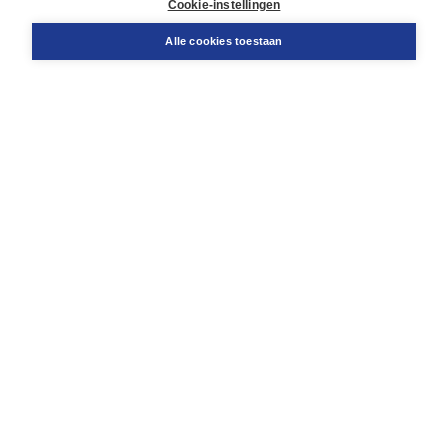
Cookie-instellingen
Snel bestellen
Teamviewer
Alle cookies toestaan
Boom voor jou
Voor de boekhandel
Voor de pers
Publiceren bij Boom
Werken bij Boom & Vacatures
Over Boom
Wat ons drijft
Onze historie
Onze auteurs
Onze organisatie
Duurzaam ondernemen
Gratis verzending in NL vanaf € 20,-.
Veilig winkelen met Thuiswinkelwaarborg