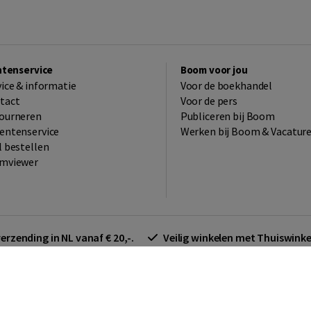
ntenservice
Boom voor jou
vice & informatie
Voor de boekhandel
tact
Voor de pers
ourneren
Publiceren bij Boom
entenservice
Werken bij Boom & Vacatur
l bestellen
mviewer
verzending in NL vanaf € 20,-.
Veilig winkelen met Thuiswin
arden zakelijk
Cookieverklaring
Disclaimer
Privacy policy