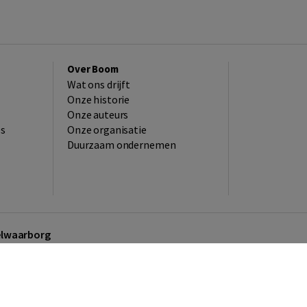
Over Boom
Wat ons drijft
Onze historie
Onze auteurs
es
Onze organisatie
Duurzaam ondernemen
kelwaarborg