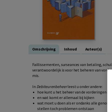
Omschrijving
Inhoud
Auteur(s)
Faillissementen, surseances van betaling, schu
verantwoordelijk is voor het beheren van vorde
mis.
In
Debiteurenbeheer
leest u onder andere:
hoe kunt u het beheer van de vorderingen or
en wat komt er allemaal bij kijken
wat moet u doen als er ondanks alle genome
stellen toch problemen ontstaan