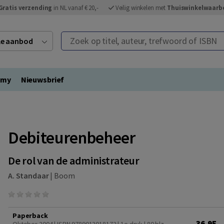
Gratis verzending
in NL vanaf € 20,-
Veilig winkelen met
Thuiswinkelwaarb
Zoek op titel, auteur, trefwoord of ISBN
ele aanbod
emy
Nieuwsbrief
Debiteurenbeheer
De rol van de administrateur
A. Standaar
|
Boom
Paperback
36,95