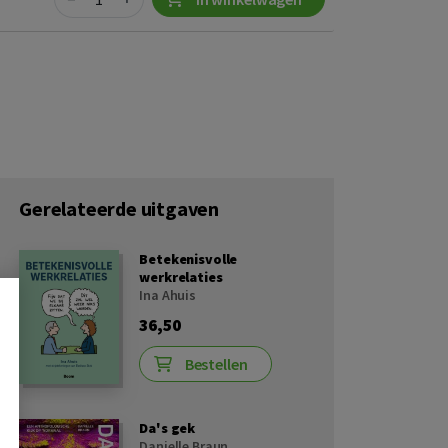
Gerelateerde uitgaven
Betekenisvolle
werkrelaties
Ina Ahuis
36,50
Bestellen
Da's gek
Danielle Braun