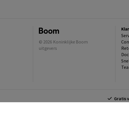
Kla
Ser
© 2026
Koninklijke Boom
Con
uitgevers
Ret
Doc
Sne
Tea
Gratis 
Algemene voorwaarden
Algemene voorwa