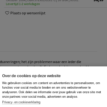
Oktober 2004 | ISBN 9789013018172 | 1e druk
| 80 blz.
Levertijd 1-2 werkdagen
Plaats op wensenlijst
ldsaneringen; het zijn problemen waar een ieder die
ringen mee te maken heeft. En lopen bedrijven veel geld
Over de cookies op deze website
We gebruiken cookies om content en advertenties te personaliseren, om
ganiseren
functies voor social media te bieden en om ons websiteverkeer te
analyseren. Ook delen we informatie over jouw gebruik van onze site met
onze partners voor social media, adverteren en analyse.
n maatregelen om betaling van vorderingen zeker te
Privacy- en cookieverklaring