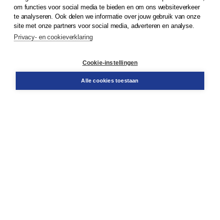
om functies voor social media te bieden en om ons websiteverkeer
te analyseren. Ook delen we informatie over jouw gebruik van onze
Klantenservice
site met onze partners voor social media, adverteren en analyse.
Service & informatie
Privacy- en cookieverklaring
Contact
Retourneren
Docentenservice
Cookie-instellingen
Snel bestellen
Teamviewer
Alle cookies toestaan
Boom voor jou
Voor de boekhandel
Voor de pers
Publiceren bij Boom
Werken bij Boom & Vacatures
Over Boom
Wat ons drijft
Onze historie
Onze auteurs
Onze organisatie
Duurzaam ondernemen