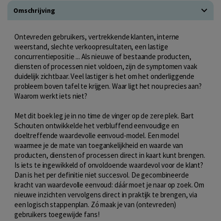
Omschrijving
Ontevreden gebruikers, vertrekkende klanten, interne
weerstand, slechte verkoopresultaten, een lastige
concurrentiepositie ... Als nieuwe of bestaande producten,
diensten of processen niet voldoen, zijn de symptomen vaak
duidelijk zichtbaar. Veel lastiger is het om het onderliggende
probleem boven tafel te krijgen. Waar ligt het nou precies aan?
Waarom werkt iets niet?
Met dit boek leg je in no time de vinger op de zere plek. Bart
Schouten ontwikkelde het verbluffend eenvoudige en
doeltreffende waardevolle eenvoud-model. Een model
waarmee je de mate van toegankelijkheid en waarde van
producten, diensten of processen direct in kaart kunt brengen.
Is iets te ingewikkeld of onvoldoende waardevol voor de klant?
Dan is het per definitie niet succesvol. De gecombineerde
kracht van waardevolle eenvoud: dáár moet je naar op zoek. Om
nieuwe inzichten vervolgens direct in praktijk te brengen, via
een logisch stappenplan. Zó maak je van (ontevreden)
gebruikers toegewijde fans!