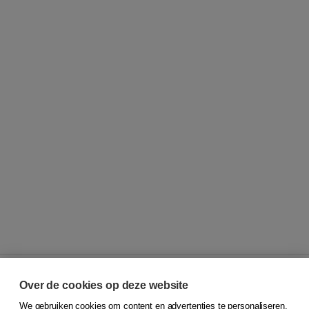
Over de cookies op deze website
We gebruiken cookies om content en advertenties te personaliseren,
© 2026
Koninklijke Boom uitgevers