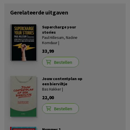
Gerelateerde uitgaven
Supercharge your
stories
Paul Hillesum, Nadine
Komduur |
33,99
Bestellen
Jouw contentplan op
een bierviltje
Bas Hakker |
22,00
Bestellen
Nummer 1