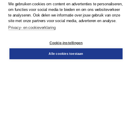
We gebruiken cookies om content en advertenties te personaliseren,
© 2026
Koninklijke Boom uitgevers
om functies voor social media te bieden en om ons websiteverkeer
te analyseren. Ook delen we informatie over jouw gebruik van onze
Klantenservice
site met onze partners voor social media, adverteren en analyse.
Service & informatie
Privacy- en cookieverklaring
Contact
Retourneren
Docentenservice
Cookie-instellingen
Snel bestellen
Teamviewer
Alle cookies toestaan
Boom voor jou
Voor de boekhandel
Voor de pers
Publiceren bij Boom
Werken bij Boom & Vacatures
Over Boom
Wat ons drijft
Onze historie
Onze auteurs
Onze organisatie
Duurzaam ondernemen