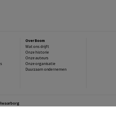
Over Boom
Wat ons drijft
Onze historie
Onze auteurs
es
Onze organisatie
Duurzaam ondernemen
kelwaarborg