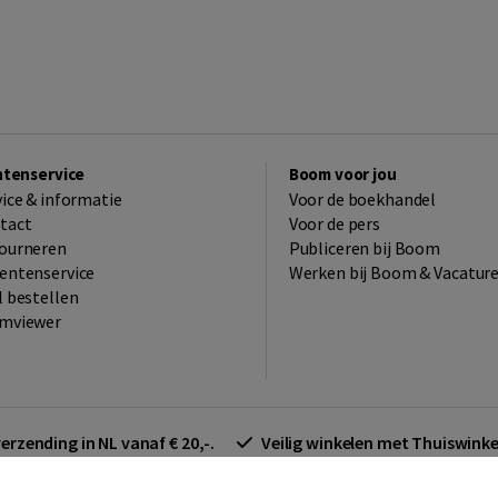
ntenservice
Boom voor jou
vice & informatie
Voor de boekhandel
tact
Voor de pers
ourneren
Publiceren bij Boom
entenservice
Werken bij Boom & Vacatur
l bestellen
mviewer
verzending in NL vanaf € 20,-.
Veilig winkelen met Thuiswin