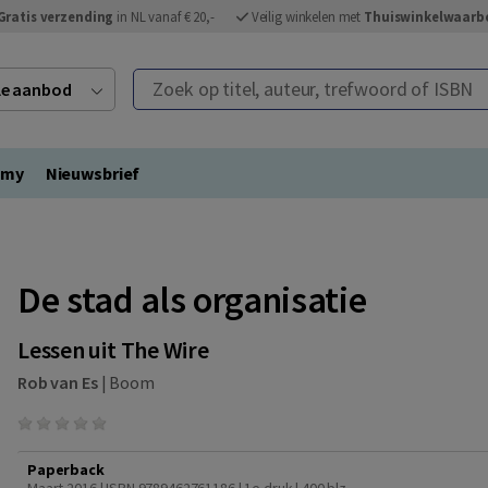
Gratis verzending
in NL vanaf € 20,-
Veilig winkelen met
Thuiswinkelwaarb
Zoek op titel, auteur, trefwoord of ISBN
ele aanbod
emy
Nieuwsbrief
De stad als organisatie
Lessen uit The Wire
Rob van Es
|
Boom
Paperback