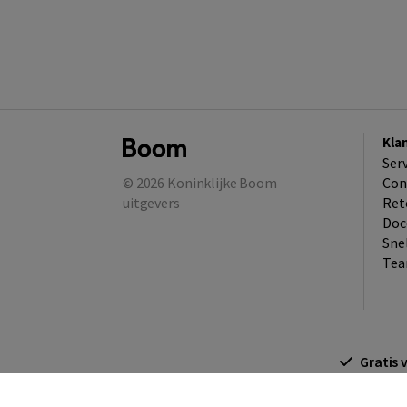
Kla
Ser
© 2026
Koninklijke Boom
Con
uitgevers
Ret
Doc
Sne
Tea
Gratis 