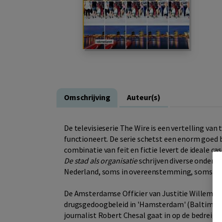
Omschrijving
Auteur(s)
De televisieserie The Wire is een vertelling van
functioneert. De serie schetst een enorm goed b
combinatie van feit en fictie levert de ideale 
De stad als organisatie
schrijven diverse onderzo
Nederland, soms in overeenstemming, soms in c
De Amsterdamse Officier van Justitie Willem Ni
drugsgedoogbeleid in 'Hamsterdam' (Baltimor
journalist Robert Chesal gaat in op de bedreigd