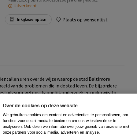
Maart 2016 | ISBN 9789462761186 | 1e druk
| 400 blz.
Uitverkocht
Plaats op wensenlijst
Inkijkexemplaar
 tientallen uren over de wijze waarop de stad Baltimore
eeld van de problemen die in de stad leven. De bijzondere
casestudy voor wetenschappelijk onderzoek en onderwijs. In
ekers en professionals over hun inzichten en ervaringen in
ontrast met de situatie in Baltimore.
Over de cookies op deze website
We gebruiken cookies om content en advertenties te personaliseren, om
jkerk maakt een boeiende vergelijking tussen het
functies voor social media te bieden en om ons websiteverkeer te
e) en Amsterdam, en de in Nederland woonachtige
analyseren. Ook delen we informatie over jouw gebruik van onze site met
e positie van de media.
onze partners voor social media, adverteren en analyse.