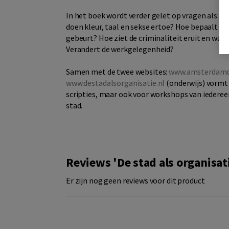
In het boek wordt verder gelet op vragen als: 
doen kleur, taal en sekse ertoe? Hoe bepaalt cul
gebeurt? Hoe ziet de criminaliteit eruit en wat 
Verandert de werkgelegenheid?
Samen met de twee websites:
www.amsterdamo
www.destadalsorganisatie.nl
(onderwijs) vormt 
scripties, maar ook voor workshops van iederee
stad.
Reviews 'De stad als organisat
Er zijn nog geen reviews voor dit product