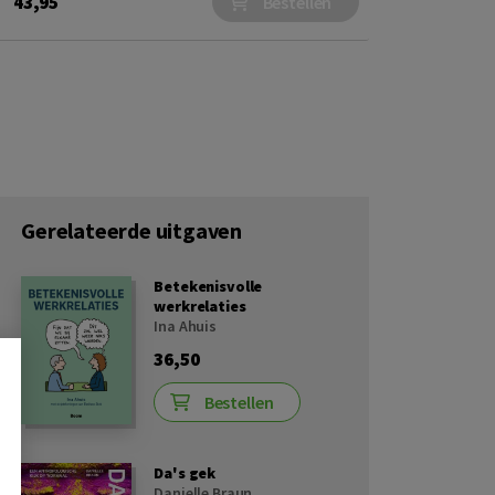
43,95
Bestellen
Gerelateerde uitgaven
Betekenisvolle
werkrelaties
Ina Ahuis
36,50
Bestellen
Da's gek
Danielle Braun