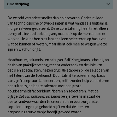
Omschrijving
De wereld verandert sneller dan ooit tevoren. Onder invloed
van technologische ontwikkelingen is wat vandaag gangbaar is,
morgen alweer gedateerd. Deze constatering heeft niet alleen
een grote invloed op bedrijven, maar ook op de mensen die er
werken. Je kunt hen niet langer alleen selecteren op basis van
wat ze kunnen of weten, maar dient ook mee te wegen wie ze
zijn en wat hun drijft.
Headhunter, columnist en schrijver Ralf Knegtmans schetst, op
basis van praktijkervaring, recent onderzoek en de visie van
ceo’s en specialisten, negen cruciale stappen bij de selectie van
het talent van de toekomst. Door talent te screenen op basis
van zijn ‘receptuur’ kan iedereen, zelfs zonder hulp van externe
consultants, de beste talenten met een grote
houdbaarheidsfactor identificeren en selecteren. Met de
bijlage
Zet een hefboom op talent
ben je tevens in staat de
beste randvoorwaarden te creëren die ervoor zorgen dat
toptalent lange tijd geboeid blijft en dat de leer- en
aanpassingscurve van je bedrijf gevoed wordt.