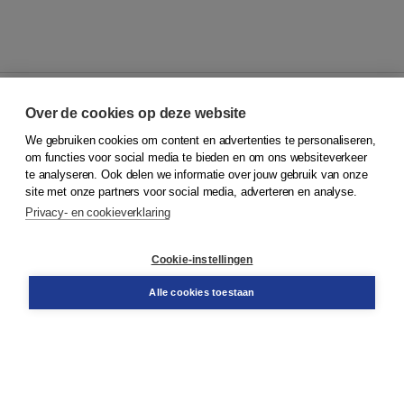
Over de cookies op deze website
We gebruiken cookies om content en advertenties te personaliseren,
© 2026
Koninklijke Boom uitgevers
om functies voor social media te bieden en om ons websiteverkeer
te analyseren. Ook delen we informatie over jouw gebruik van onze
Klantenservice
site met onze partners voor social media, adverteren en analyse.
Service & informatie
Privacy- en cookieverklaring
Contact
Retourneren
Docentenservice
Cookie-instellingen
Snel bestellen
Teamviewer
Alle cookies toestaan
Boom voor jou
Voor de boekhandel
Voor de pers
Publiceren bij Boom
Werken bij Boom & Vacatures