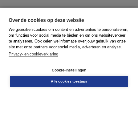
Over de cookies op deze website
We gebruiken cookies om content en advertenties te personaliseren,
© 2026
Koninklijke Boom uitgevers
om functies voor social media te bieden en om ons websiteverkeer
te analyseren. Ook delen we informatie over jouw gebruik van onze
Klantenservice
site met onze partners voor social media, adverteren en analyse.
Service & informatie
Privacy- en cookieverklaring
Contact
Retourneren
Docentenservice
Cookie-instellingen
Snel bestellen
Teamviewer
Alle cookies toestaan
Boom voor jou
Voor de boekhandel
Voor de pers
Publiceren bij Boom
Werken bij Boom & Vacatures
Over Boom
Wat ons drijft