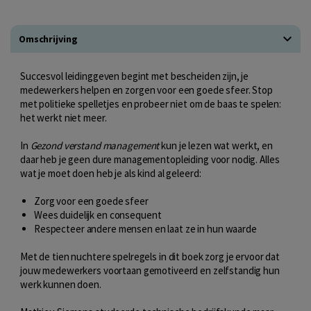
Omschrijving
Succesvol leidinggeven begint met bescheiden zijn, je
medewerkers helpen en zorgen voor een goede sfeer. Stop
met politieke spelletjes en probeer niet om de baas te spelen:
het werkt niet meer.
In
Gezond verstand management
kun je lezen wat werkt, en
daar heb je geen dure managementopleiding voor nodig. Alles
wat je moet doen heb je als kind al geleerd:
Zorg voor een goede sfeer
Wees duidelijk en consequent
Respecteer andere mensen en laat ze in hun waarde
Met de tien nuchtere spelregels in dit boek zorg je ervoor dat
jouw medewerkers voortaan gemotiveerd en zelfstandig hun
werk kunnen doen.