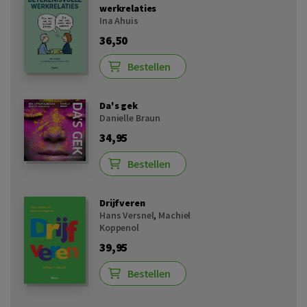
werkrelaties
Ina Ahuis
36,50
Bestellen
Da's gek
Danielle Braun
34,95
Bestellen
Drijfveren
Hans Versnel
,
Machiel
Koppenol
39,95
Bestellen