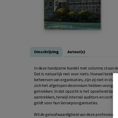
Omschrijving
Auteur(s)
In deze handzame bundel met columns staan de 
Dat is natuurlijk niet voor niets. Hoewel beide p
beheersen van organisaties, zijn zij niet in st
zich het afgelopen decennium hebben voorgedaan
getrokken. In dat opzicht is het opvallend dat
aantrekken, terwijl internal auditors en contro
geldt voor hun beroepsorganisaties.
Wil de geloofwaardigheid van deze professionals