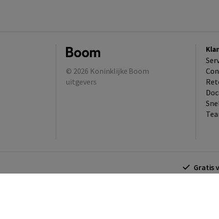
Kla
Ser
© 2026
Koninklijke Boom
Con
uitgevers
Ret
Doc
Sne
Tea
Gratis 
Algemene voorwaarden
Algemene voorwa