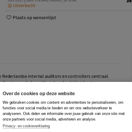
39
Juni 2015 | ISBN 9789462760608 | 1e druk
Uitverkocht
Plaats op wensenlijst
Nederlandse internal auditors en controllers centraal.
rofessies een belangrijke rol spelen bij het besturen en
aat geweest om de vele fraudes en boekhoudschandalen die
Over de cookies op deze website
, te voorkomen. Ze hebben zelfs niet tijdig aan de bel
 veel externe accountants wel het boetekleed moesten
We gebruiken cookies om content en advertenties te personaliseren, om
llers de dans zijn ontsprongen. Zoals dat overigens ook
functies voor social media te bieden en om ons websiteverkeer te
analyseren. Ook delen we informatie over jouw gebruik van onze site met
onze partners voor social media, adverteren en analyse.
Privacy- en cookieverklaring
 niet verder in het geding komen, dan zullen er nu