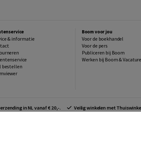
ntenservice
Boom voor jou
vice & informatie
Voor de boekhandel
tact
Voor de pers
ourneren
Publiceren bij Boom
entenservice
Werken bij Boom & Vacatur
l bestellen
mviewer
verzending in NL vanaf € 20,-.
Veilig winkelen met Thuiswin
arden zakelijk
Cookieverklaring
Disclaimer
Privacy policy