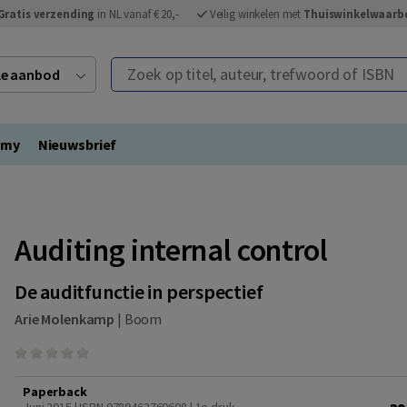
Gratis verzending
in NL vanaf € 20,-
Veilig winkelen met
Thuiswinkelwaarb
Zoek op titel, auteur, trefwoord of ISBN
ele aanbod
emy
Nieuwsbrief
Auditing internal control
De auditfunctie in perspectief
Arie Molenkamp
|
Boom
Paperback