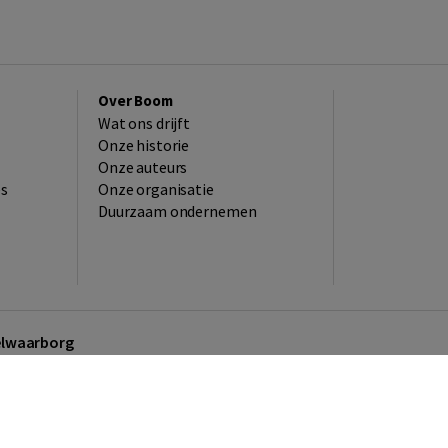
Over Boom
Wat ons drijft
Onze historie
Onze auteurs
es
Onze organisatie
Duurzaam ondernemen
kelwaarborg