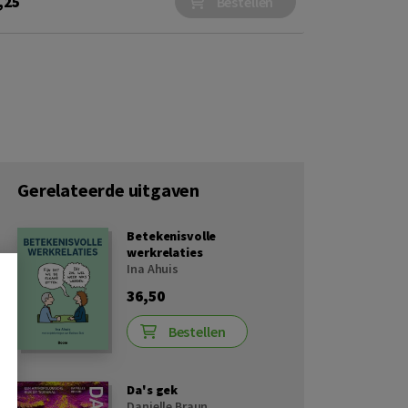
,25
Bestellen
Gerelateerde uitgaven
Betekenisvolle
werkrelaties
Ina Ahuis
36,50
Bestellen
Da's gek
Danielle Braun