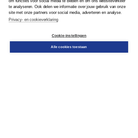
om functies voor social media te bieden en om ons websiteverkeer
te analyseren. Ook delen we informatie over jouw gebruik van onze
Klantenservice
site met onze partners voor social media, adverteren en analyse.
Service & informatie
Privacy- en cookieverklaring
Contact
Retourneren
Docentenservice
Cookie-instellingen
Snel bestellen
Teamviewer
Alle cookies toestaan
Boom voor jou
Voor de boekhandel
Voor de pers
Publiceren bij Boom
Werken bij Boom & Vacatures
Over Boom
Wat ons drijft
Onze historie
Onze auteurs
Onze organisatie
Duurzaam ondernemen