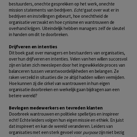
bestuurders, onechte gesprekken op het werk, onechte
mission statements van bedrijven.
Echt!
gaat over wat er in
bedrijven en instellingen gebeurt, hoe onechtheid de
organisatie verzwakt en hoe cynisme en wantrouwen de
overhand krijgen. Uiteindelijk hebben managers zelf de sleutel
in handen om dit te doorbreken.
Drijfveren en intenties
Dit boek gaat over managers en bestuurders van organisaties,
over hun drijfveren en intenties. Velen van hen willen succesvol
zijn en laten zich meeslepen door het ingewikkelde proces van
balanceren tussen verantwoordelijkheden en belangen. Ze
raken verzeild in situaties die ze altijd hadden willen vermijden.
Hoe kunnen zij die cirkel van wantrouwen in hun eigen
organisatie doorbreken en werkelijk gaan bijdragen aan een
betere wereld?
Bevlogen medewerkers en tevreden klanten
Doorbreek wantrouwen en politieke spelletjes en inspireer
echt! Echte leiders volgen hun eigen missie en ethiek. En juist
dat inspireert en kan de wereld veranderen. Leiders van
organisaties met een sterk gevoel voor
purpose
zijn niet bezig