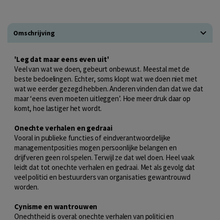
Omschrijving
'Leg dat maar eens even uit'
Veel van wat we doen, gebeurt onbewust. Meestal met de
beste bedoelingen. Echter, soms klopt wat we doen niet met
wat we eerder gezegd hebben. Anderen vinden dan dat we dat
maar ‘eens even moeten uitleggen’. Hoe meer druk daar op
komt, hoe lastiger het wordt.
Onechte verhalen en gedraai
Vooral in publieke functies of eindverantwoordelijke
managementposities mogen persoonlijke belangen en
drijfveren geen rol spelen. Terwijl ze dat wel doen. Heel vaak
leidt dat tot onechte verhalen en gedraai. Met als gevolg dat
veel politici en bestuurders van organisaties gewantrouwd
worden.
Cynisme en wantrouwen
Onechtheid is overal: onechte verhalen van politici en