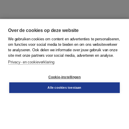
Over de cookies op deze website
We gebruiken cookies om content en advertenties te personaliseren,
© 2026
Koninklijke Boom uitgevers
om functies voor social media te bieden en om ons websiteverkeer
te analyseren. Ook delen we informatie over jouw gebruik van onze
Klantenservice
site met onze partners voor social media, adverteren en analyse.
Service & informatie
Privacy- en cookieverklaring
Contact
Retourneren
Docentenservice
Cookie-instellingen
Snel bestellen
Teamviewer
Alle cookies toestaan
Boom voor jou
Voor de boekhandel
Voor de pers
Publiceren bij Boom
Werken bij Boom & Vacatures