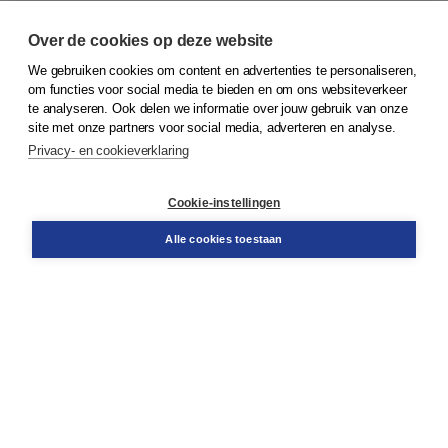
Over de cookies op deze website
We gebruiken cookies om content en advertenties te personaliseren,
© 2026
Koninklijke Boom uitgevers
om functies voor social media te bieden en om ons websiteverkeer
te analyseren. Ook delen we informatie over jouw gebruik van onze
Klantenservice
site met onze partners voor social media, adverteren en analyse.
Service & informatie
Privacy- en cookieverklaring
Contact
Retourneren
Docentenservice
Cookie-instellingen
Snel bestellen
Teamviewer
Alle cookies toestaan
Boom voor jou
Voor de boekhandel
Voor de pers
Publiceren bij Boom
Werken bij Boom & Vacatures
Over Boom
Wat ons drijft
Onze historie