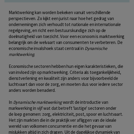
Marktwerking kan worden bekeken vanuit verschillende
perspectieven. Zo kijkt een jurist naar hoe het gedrag van
ondernemingen zich verhoudt tot nationale en internationale
regelgeving, en richt een bestuurskundige zich op de
doelmatigheid van toezicht. Voor een econoom is marktwerking
belangrijk om de welvaart van consumenten te verbeteren. De
economische invalshoek staat centraal in
Dynamische
marktwerking
.
Economische sectoren hebben hun eigen karakteristieken, die
van invloed zijn op marktwerking. Criteria als toegankelijkheid,
dienstverlening en kwaliteit zijn anders voor bijvoorbeeld de
luchtvaart dan voor de zorg, en moeten dus voor iedere sector
anders worden benaderd.
In
Dynamische marktwerking
wordt de introductie van
markwerking in vijf wat dat betreft 'lastige' sectoren onder
de loep genomen: zorg, elektriciteit, post, spoor en luchtvaart.
Het zijn markten die in de praktijk ver afliggen van de ideale
wereld van volkomen concurrentie en die het gevaar van
mislukken altijd in zich dragen. Uit de dagelijkse dynamiek van