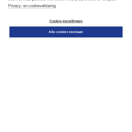
Service & informatie
Privacy- en cookieverklaring
Contact
Retourneren
Docentenservice
Cookie-instellingen
Snel bestellen
Teamviewer
Alle cookies toestaan
Boom voor jou
Voor de boekhandel
Voor de pers
Publiceren bij Boom
Werken bij Boom & Vacatures
Over Boom
Wat ons drijft
Onze historie
Onze auteurs
Onze organisatie
Duurzaam ondernemen
Gratis verzending in NL vanaf € 20,-.