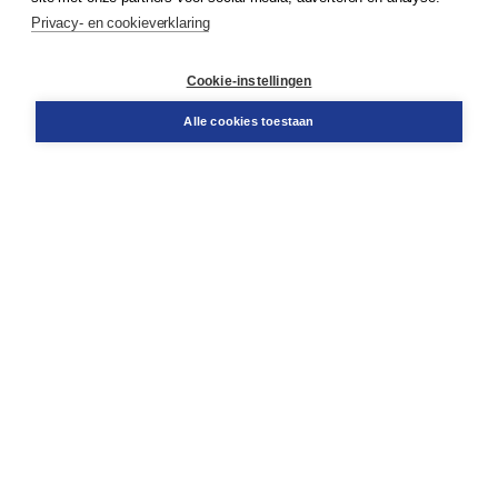
Service & informatie
Privacy- en cookieverklaring
Contact
Retourneren
Docentenservice
Cookie-instellingen
Snel bestellen
Teamviewer
Alle cookies toestaan
Boom voor jou
Voor de boekhandel
Voor de pers
Publiceren bij Boom
Werken bij Boom & Vacatures
Over Boom
Wat ons drijft
Onze historie
Onze auteurs
Onze organisatie
Duurzaam ondernemen
Gratis verzending in NL vanaf € 20,-.