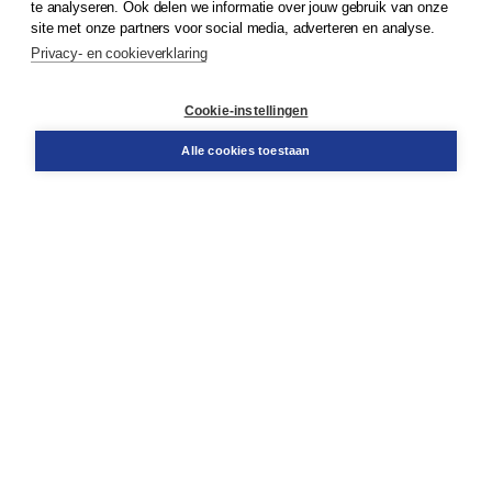
te analyseren. Ook delen we informatie over jouw gebruik van onze
Klantenservice
site met onze partners voor social media, adverteren en analyse.
Service & informatie
Privacy- en cookieverklaring
Contact
Retourneren
Docentenservice
Cookie-instellingen
Snel bestellen
Teamviewer
Alle cookies toestaan
Boom voor jou
Voor de boekhandel
Voor de pers
Publiceren bij Boom
Werken bij Boom & Vacatures
Over Boom
Wat ons drijft
Onze historie
Onze auteurs
Onze organisatie
Duurzaam ondernemen