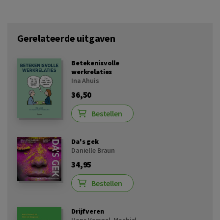
Gerelateerde uitgaven
Betekenisvolle
werkrelaties
Ina Ahuis
36,50
Bestellen
Da's gek
Danielle Braun
34,95
Bestellen
Drijfveren
Hans Versnel
,
Machiel