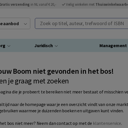
Gratis verzending
in NL vanaf € 20,-
Veilig winkelen met
Thuiswinkelwaarb
Zoek op titel, auteur, trefwoord of ISBN
ele aanbod
org
Juridisch
Management
ouw Boom niet gevonden in het bos!
en je graag met zoeken
pagina die je probeert te bereiken niet meer bestaat of misschien ve
altijd naar de
homepage
waar je een overzicht vindt van onze mark
ebruiken waarmee je duizenden boeken en uitgaven kunt vinden.
 het bos niet meer? Neem dan contact op met de
klantenservice
.