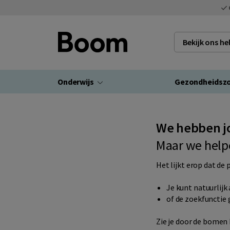
Bekijk ons h
Onderwijs
Gezondheidsz
We hebben j
Maar we help
Het lijkt erop dat de 
Je kunt natuurlijk 
of de
zoekfunctie
g
Zie je door de bomen