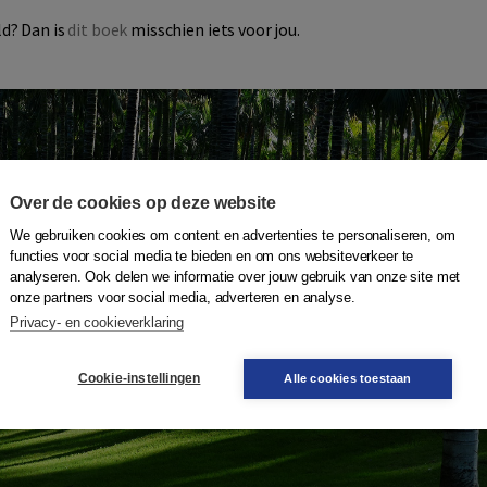
ld? Dan is
dit boek
misschien iets voor jou.
Over de cookies op deze website
We gebruiken cookies om content en advertenties te personaliseren, om
functies voor social media te bieden en om ons websiteverkeer te
analyseren. Ook delen we informatie over jouw gebruik van onze site met
onze partners voor social media, adverteren en analyse.
Privacy- en cookieverklaring
Cookie-instellingen
Alle cookies toestaan