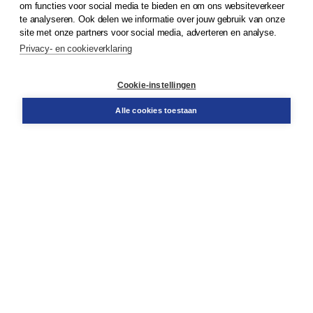
om functies voor social media te bieden en om ons websiteverkeer
te analyseren. Ook delen we informatie over jouw gebruik van onze
Klantenservice
site met onze partners voor social media, adverteren en analyse.
Service & informatie
Privacy- en cookieverklaring
Contact
Retourneren
Docentenservice
Cookie-instellingen
Snel bestellen
Teamviewer
Alle cookies toestaan
Boom voor jou
Voor de boekhandel
Voor de pers
Publiceren bij Boom
Werken bij Boom & Vacatures
Over Boom
Wat ons drijft
Onze historie
Onze auteurs
Onze organisatie
Duurzaam ondernemen