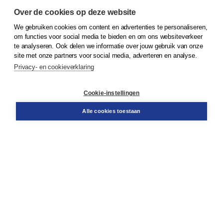
Over de cookies op deze website
We gebruiken cookies om content en advertenties te personaliseren,
© 2026
Koninklijke Boom uitgevers
om functies voor social media te bieden en om ons websiteverkeer
te analyseren. Ook delen we informatie over jouw gebruik van onze
Klantenservice
site met onze partners voor social media, adverteren en analyse.
Service & informatie
Privacy- en cookieverklaring
Contact
Retourneren
Docentenservice
Cookie-instellingen
Snel bestellen
Teamviewer
Alle cookies toestaan
Boom voor jou
Voor de boekhandel
Voor de pers
Publiceren bij Boom
Werken bij Boom & Vacatures
Over Boom
Wat ons drijft
Onze historie
Onze auteurs