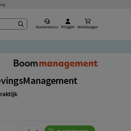
org
Inloggen
Klantenservice
Winkelwagen
gevingsManagement
raktijk
Quantity
−
+
In winkelwagen