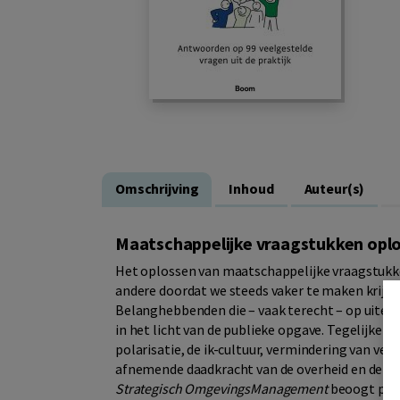
Omschrijving
Inhoud
Auteur(s)
Maatschappelijke vraagstukken o
Het oplossen van maatschappelijke vraagstukke
andere doordat we steeds vaker te maken krijg
Belanghebbenden die – vaak terecht – op uite
in het licht van de publieke opgave. Tegelijkert
polarisatie, de ik-cultuur, vermindering van ve
afnemende daadkracht van de overheid en de rol
Strategisch OmgevingsManagement
beoogt prof