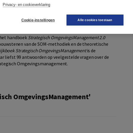
Privacy- en cookieverklaring
essional
Cookie-instellingen
Alle cookies toestaan
scussies en snel escalerende conflicten zien in de
ctief voor de omgevingsprofessional is door de jaren
n het handboek
Strategisch OmgevingsManagement 2.0
de bouwstenen van de SOM-methodiek en de theoretische
tijkboek Strategisch OmgevingsManagement
is de
r liefst 99 antwoorden op veelgestelde vragen over de
trategisch Omgevingsmanagement.
egisch OmgevingsManagement'