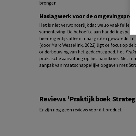
brengen.
Naslagwerk voor de omgevingsprof
Het is niet verwonderlijk dat we zo vaak felle di
samenleving. De behoefte aan handelingsperspe
heen eigenlijk alleen maar groter geworedn. I
(door Marc Wesselink, 2022) ligt de focus op 
onderbouwing van het gedachtegoed. Het
Prak
praktische aanvulling op het handboek. Met maa
aanpak van maatschappelijke opgaven met S
Reviews 'Praktijkboek Strat
Er zijn nog geen reviews voor dit product