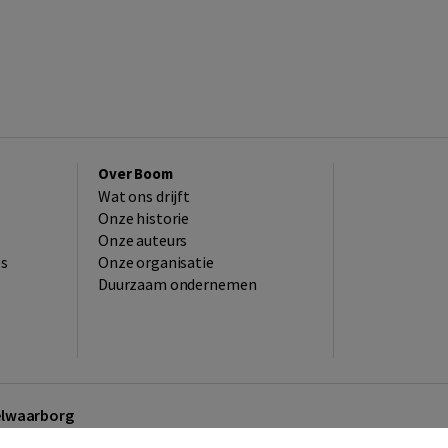
Over Boom
Wat ons drijft
Onze historie
Onze auteurs
es
Onze organisatie
Duurzaam ondernemen
kelwaarborg