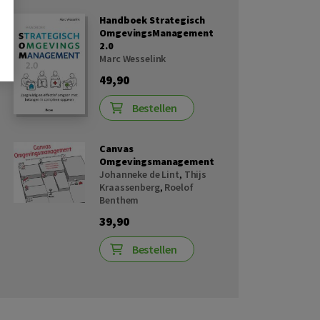
Handboek Strategisch
OmgevingsManagement
2.0
Marc Wesselink
49,90
Bestellen
Canvas
Omgevingsmanagement
Johanneke de Lint
,
Thijs
Kraassenberg
,
Roelof
Benthem
39,90
Bestellen