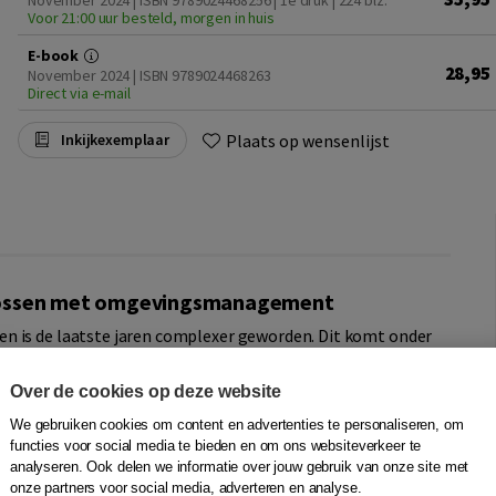
November 2024 | ISBN 9789024468256 | 1e druk
| 224 blz.
Voor 21:00 uur besteld, morgen in huis
E-book
28,95
November 2024 | ISBN 9789024468263
Direct via e-mail
Plaats op wensenlijst
Inkijkexemplaar
plossen met omgevingsmanagement
n is de laatste jaren complexer geworden. Dit komt onder
en met een groot scala aan belanghebbenden.
enlopende manieren aandacht vragen voor het eigen belang
Over de cookies op deze website
ijd spelen verschillende maatschappelijke trends, zoals
We gebruiken cookies om content en advertenties te personaliseren, om
rtrouwen in overheden, de schaarste aan ruimte, de
functies voor social media te bieden en om ons websiteverkeer te
 van social media in het publieke debat. Het
Praktijkboek
analyseren. Ook delen we informatie over jouw gebruik van onze site met
essionals te helpen maatschappelijke opgaven verder te
onze partners voor social media, adverteren en analyse.