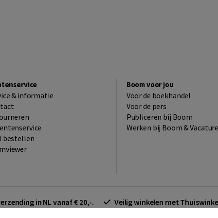
ntenservice
Boom voor jou
vice & informatie
Voor de boekhandel
tact
Voor de pers
ourneren
Publiceren bij Boom
entenservice
Werken bij Boom & Vacatur
l bestellen
mviewer
verzending in NL vanaf € 20,-.
Veilig winkelen met Thuiswin