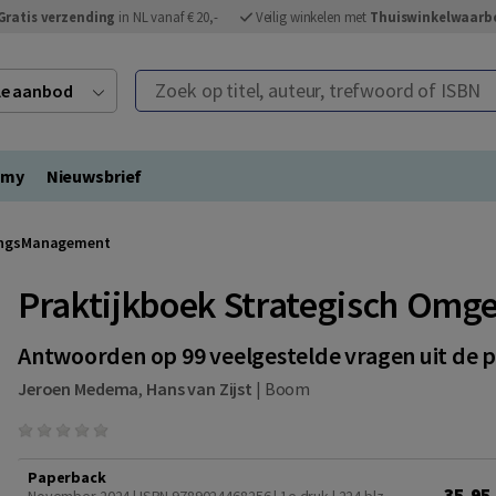
Gratis verzending
in NL vanaf € 20,-
Veilig winkelen met
Thuiswinkelwaarb
Zoek op titel, auteur, trefwoord of ISBN
ele aanbod
emy
Nieuwsbrief
vingsManagement
Praktijkboek Strategisch Om
Antwoorden op 99 veelgestelde vragen uit de p
Jeroen Medema
,
Hans van Zijst
|
Boom
Paperback
35,95