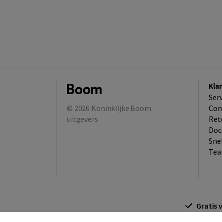
Kla
Ser
© 2026
Koninklijke Boom
Con
uitgevers
Ret
Doc
Sne
Tea
Gratis 