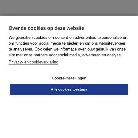
Over de cookies op deze website
We gebruiken cookies om content en advertenties te personaliseren,
© 2026
Koninklijke Boom uitgevers
om functies voor social media te bieden en om ons websiteverkeer
te analyseren. Ook delen we informatie over jouw gebruik van onze
Klantenservice
site met onze partners voor social media, adverteren en analyse.
Service & informatie
Privacy- en cookieverklaring
Contact
Retourneren
Docentenservice
Cookie-instellingen
Snel bestellen
Teamviewer
Alle cookies toestaan
Boom voor jou
Voor de boekhandel
Voor de pers
Publiceren bij Boom
Werken bij Boom & Vacatures