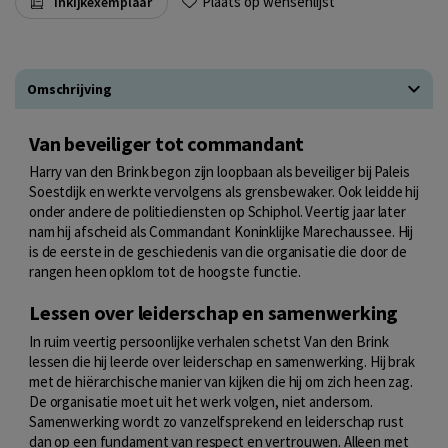
Plaats op wensenlijst
Inkijkexemplaar
Omschrijving
Van beveiliger tot commandant
Harry van den Brink begon zijn loopbaan als beveiliger bij Paleis
Soestdijk en werkte vervolgens als grensbewaker. Ook leidde hij
onder andere de politiediensten op Schiphol. Veertig jaar later
nam hij afscheid als Commandant Koninklijke Marechaussee. Hij
is de eerste in de geschiedenis van die organisatie die door de
rangen heen opklom tot de hoogste functie.
Lessen over leiderschap en samenwerking
In ruim veertig persoonlijke verhalen schetst Van den Brink
lessen die hij leerde over leiderschap en samenwerking. Hij brak
met de hiërarchische manier van kijken die hij om zich heen zag.
De organisatie moet uit het werk volgen, niet andersom.
Samenwerking wordt zo vanzelfsprekend en leiderschap rust
dan op een fundament van respect en vertrouwen. Alleen met